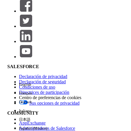
Filtrar por (0)
SELECCIONAR FILTROS
Agregar
Área de productos
Repercusión de función
SALESFORCE
Declaración de privacidad
Declaración de seguridad
English
Condiciones de uso
Directrices de participación
Français
Centro de preferencias de cookies
Deutsch
Sus opciones de privacidad
Edición
Italiano
COMMUNITY
日本語
AppExchange
Administradores de Salesforce
Español (México)