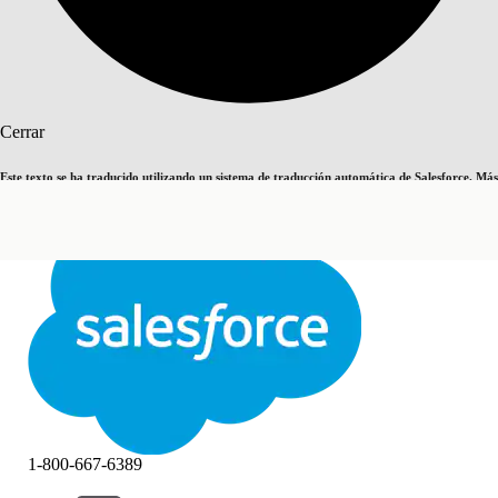
Buscar
Cerrar
Este texto se ha traducido utilizando un sistema de traducción automática de Salesforce. Más
Cambiar a inglés
Ahora no
información
aquí
.
Cerrar
Cerrar
1-800-667-6389