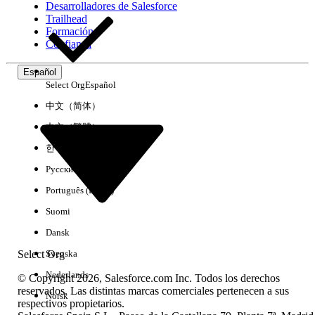
Desarrolladores de Salesforce
Trailhead
Experiencia
Formación
Confianza
Español
Select Org
Español
Borrar todo
Listo
中文（简体）
中文（繁體）
한국어
Русский
Português (Brasil)
Suomi
Dansk
Select Org
Svenska
Nederlands
© Copyright 2026, Salesforce.com Inc. Todos los derechos
reservados. Las distintas marcas comerciales pertenecen a sus
Norsk
respectivos propietarios.
No hay resultados