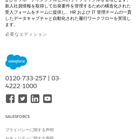
新入社員情報を取得して出発要件を管理するための構造化された
受入フォームをチームに提供し、HR および IT 管理チームの一貫
したデータキャプチャと自動化された履行ワークフローを実現し
ます。
必要なエディション
使用可能なインターフェース: Lightning Experience
使用可能なエディション: Agentforce IT Service が付属する
Enterprise
Edition、
Performance
Edition、および
Unlimited
Edition。
0120-733-257 | 03-
4222-1000
オンボーディング従業員
このテンプレートをリリースして、エンドツーエンドの従業員
オンボーディングワークフローを標準化します。このプライマ
リサービスリクエストを使用して、複数の部門サービスリクエ
ストを調整します。
SALESFORCE
Offboard Employee (オフボード従業員)
このテンプレートをリリースして、エンドツーエンドの従業員
プライバシーに関する声明
オフボーディングワークフローを標準化します。このプライマ
セキュリティに関する声明