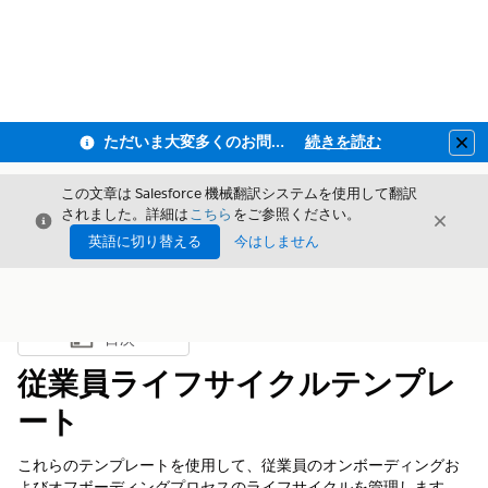
ただいま大変多くのお問い合わせをいただいており、ご連絡までにお時間を頂戴しております
続きを読む
Clo
この文章は Salesforce 機械翻訳システムを使用して翻訳
されました。詳細は
こちら
をご参照ください。
閉じる
閉じ
閉じる
英語に切り替える
今はしません
目次
目次を表示
従業員ライフサイクルテンプレ
ート
これらのテンプレートを使用して、従業員のオンボーディングお
よびオフボーディングプロセスのライフサイクルを管理します。