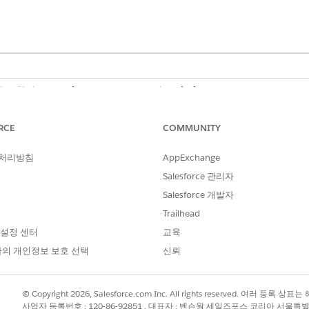
스가 포함된
Enterprise
,
Performance
및
Unlimited
Edition.
RCE
COMMUNITY
직원 온보딩 워크플로를 표준화합니다. 이 기본 서비스 요청을 사용하여 
 처리방침
AppExchange
Salesforce 관리자
직원 오프보딩 워크플로를 표준화합니다. 이 기본 서비스 요청을 사용하여
Salesforce 개발자
Trailhead
 설정 센터
교육
의 개인정보 보호 선택
신뢰
?
© Copyright 2026, Salesforce.com Inc. All rights reserved. 여러 등
사업자 등록번호 : 120-86-92851 , 대표자 : 벤슨웡 세일즈포스 코리아 서울특