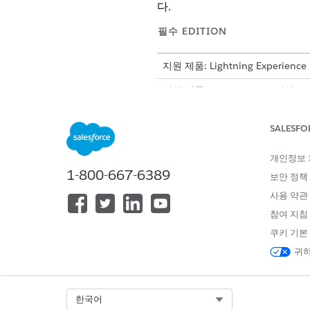
다.
필수 EDITION
지원 제품: Lightning Experience
지원 제품: Agentforce IT 서비
온보딩 직원
SALESFO
이 템플릿을 배포하여 종단간 
니다.
개인정보
오프보드 직원
1-800-667-6389
보안 정책
이 템플릿을 배포하여 종단간 
사용 약관
합니다.
참여 지침
쿠키 기본
귀하
이 기사를 통해 문제를 해결했습니까
개선을 위한 의견을 보내주세요.
Select Org
한국어