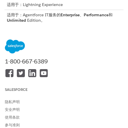
适用于：Lightning Experience
适用于：Agentforce IT服务的
Enterprise
、
Performance
和
Unlimited
Edition。
入职员工
部署此模板，以标准化端到端的员工入职工作流程。使用此主要
服务请求，编排多个部门服务请求。
离职员工
部署此模板，以标准化端到端的员工离职工作流。使用此主要服
1-800-667-6389
务请求，编排多个部门服务请求。
SALESFORCE
本文章是否解决您的问题？
请与我们共享您的想法，以便我们进行改进！
隐私声明
安全声明
是
否
使用条款
参与准则