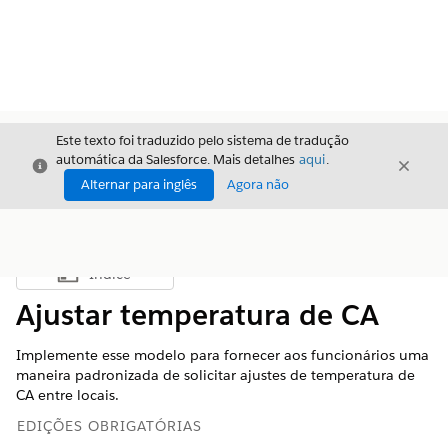
Este texto foi traduzido pelo sistema de tradução
automática da Salesforce. Mais detalhes
aqui
.
Fechar
Fecha
Fechar
Alternar para inglês
Agora não
Índice
Mostrar índice
Ajustar temperatura de CA
Implemente esse modelo para fornecer aos funcionários uma
maneira padronizada de solicitar ajustes de temperatura de
CA entre locais.
EDIÇÕES OBRIGATÓRIAS