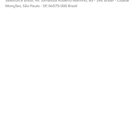
Salesforce Brasil, Av. Jornalista Roberto Marinho, 85 - 14º andar - Cidade
Diga-nos para podermos melhorar!
Monções, São Paulo - SP, 04575-000 Brasil
Sim
Não