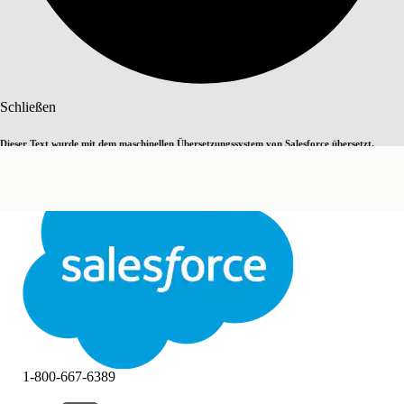
Suche
Schließen
Dieser Text wurde mit dem maschinellen Übersetzungssystem von Salesforce übersetzt.
Zu Englisch wechseln
Nicht jetzt
Weitere Details finden Sie
hier
.
Schließen
Schließen
1-800-667-6389