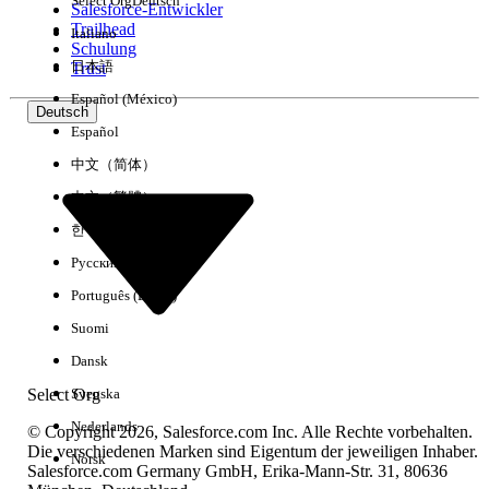
Select Org
Deutsch
Salesforce-Entwickler
Trailhead
Italiano
Erfahrung
Schulung
日本語
Trust
Español (México)
Deutsch
Español
Alle löschen
Fertig
中文（简体）
中文（繁體）
한국어
Русский
Português (Brasil)
Suomi
Dansk
Select Org
Svenska
Nederlands
© Copyright 2026, Salesforce.com Inc. Alle Rechte vorbehalten.
Die verschiedenen Marken sind Eigentum der jeweiligen Inhaber.
Norsk
Salesforce.com Germany GmbH, Erika-Mann-Str. 31, 80636
Keine Ergebnisse