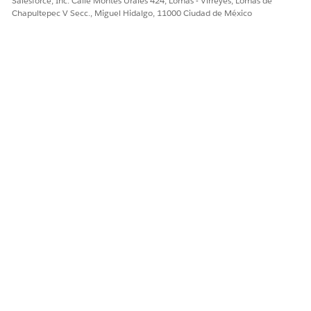
Salesforce, Inc. Calle Montes Urales 424, Lomas - Virreyes, Lomas de
Chapultepec V Secc., Miguel Hidalgo, 11000 Ciudad de México