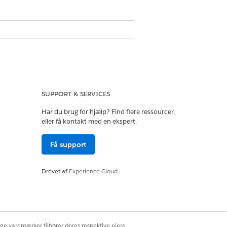
plysninger for nøjagtig og
SUPPORT & SERVICES
Har du brug for hjælp? Find flere ressourcer,
eller få kontakt med en ekspert.
 f.eks. bygning, etage, værelse eller
Få support
ecifikke fokusområder eller eventuelle
Drevet af
Experience Cloud
n opbygge et forløb i Flow Builder
ige varemærker tilhører deres respektive ejere.