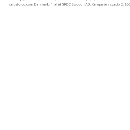
k, f.eks. managergodkendelser eller automatiseret fuldførelse.
salesforce.com Danmark, filial af SFDC Sweden AB. Kampmannsgade 2, 1
 nogen prækonfigurerede integrationer for registrering eller 
med forbindelser, der definerer, hvordan anmodningen registr
BLEM?
 os!