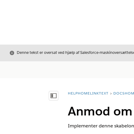
Luk
Denne tekst er oversat ved hjælp af Salesforce-maskinoversættelse
HELPHOMELINKTEXT
DOCSHOM
breadcrumbDescription
Vis indholdsfortegnelse
Anmod om 
Implementer denne skabelon 