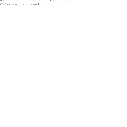
604 Copenhagen, Denmark
fuldførelse. Brug Flow Builder til
eres og fuldføres.
Ja
Nej