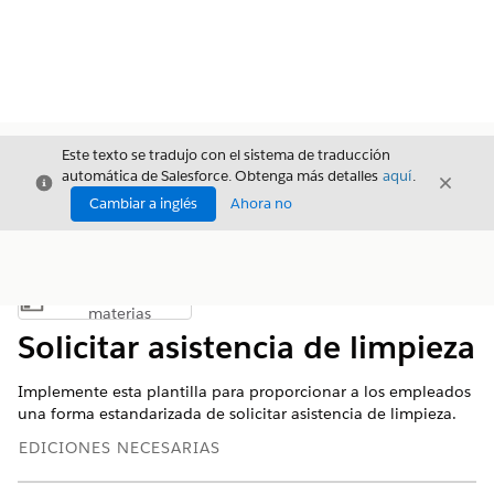
Este texto se tradujo con el sistema de traducción
automática de Salesforce. Obtenga más detalles
aquí
.
Cerrar
Cerrar
Cerrar
Cambiar a inglés
Ahora no
Índice de
Mostrar índice de materias
materias
Solicitar asistencia de limpieza
Implemente esta plantilla para proporcionar a los empleados
una forma estandarizada de solicitar asistencia de limpieza.
EDICIONES NECESARIAS