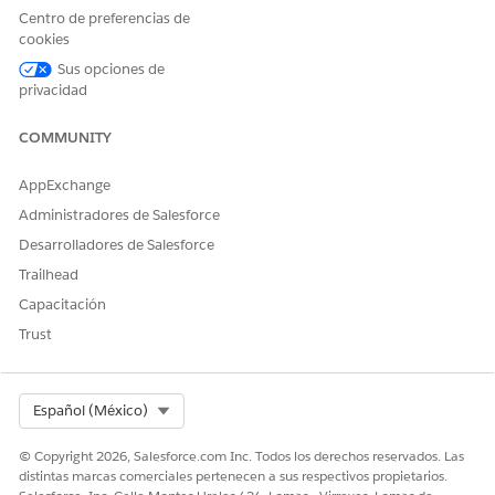
Realización manual
Centro de preferencias de
cookies
Este proceso de servicio enruta la solicitud de realización
Sus opciones de
manual al equipo de TI. Puede crear un flujo en Flow Builder
privacidad
para incluir lógica personalizada, como aprobaciones de
gestores o realización automatizada.
COMMUNITY
Integración
AppExchange
Esta plantilla no incluye ninguna integración preconfigurada
Administradores de Salesforce
para admisión o realización. Utilice Flow Builder para crear
flujos personalizados con conectores que definen cómo se
Desarrolladores de Salesforce
captura y se realiza la solicitud.
Trailhead
Capacitación
Trust
¿RESOLVIÓ ESTE ARTÍCULO SU PROBLEMA?
¡Háganos saber cómo podemos mejorar!
Select Org
Español (México)
Sí
No
© Copyright 2026, Salesforce.com Inc. Todos los derechos reservados. Las
distintas marcas comerciales pertenecen a sus respectivos propietarios.