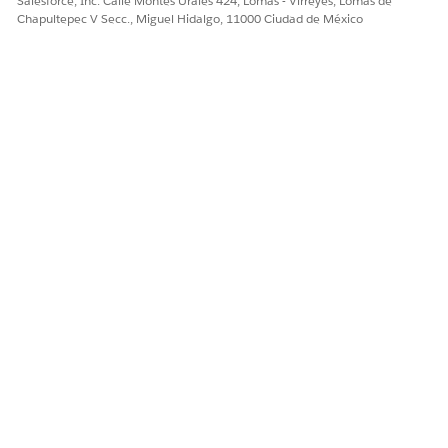
Salesforce, Inc. Calle Montes Urales 424, Lomas - Virreyes, Lomas de
Chapultepec V Secc., Miguel Hidalgo, 11000 Ciudad de México