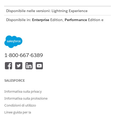
Disponibile nelle versioni: Lightning Experience
Disponibile in:
Enterprise
Edition,
Performance
Edition e
Unlimited
Edition con Agentforce IT Service.
Questo modello crea un record richiesta di servizio che
acquisisce i dettagli essenziali dell'utente per un'evasione
precisa e controllabile. Rivedere gli elementi inclusi nel
modello.
1-800-667-6389
Attributi di accettazione
Il modulo di accettazione per questo modello acquisisce i
seguenti dettagli dal dipendente:
SALESFORCE
Posizione servizio: Posizione specifica in cui è necessario il
supporto per la pulizia, inclusi dettagli come l'edificio, il
Informativa sulla privacy
piano, la stanza o un'area specifica dell'ufficio.
Informativa sulla protezione
Dettagli dell'assistenza: Una descrizione dettagliata delle
operazioni di pulizia necessarie, evidenziando aree
Condizioni di utilizzo
specifiche di interesse o eventuali requisiti speciali per la
Linee guida per la