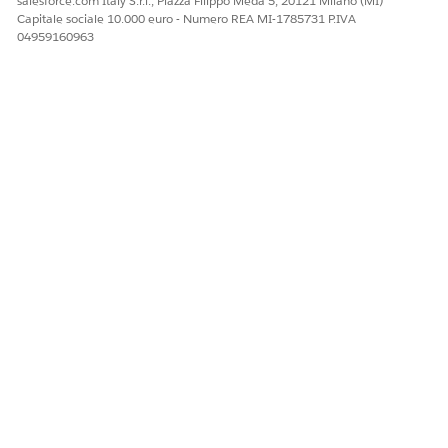
salesforce.com Italy S.r.l., Piazza Filippo Meda 5, 20121 Milano (MI)
Capitale sociale 10.000 euro - Numero REA MI-1785731 P.IVA
04959160963