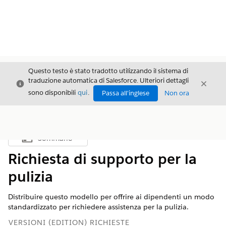
Questo testo è stato tradotto utilizzando il sistema di
traduzione automatica di Salesforce. Ulteriori dettagli
Chiudi
Chiud
Chiudi
sono disponibili
qui
.
Passa all'inglese
Non ora
Sommario
Mostra sommario
Richiesta di supporto per la
pulizia
Distribuire questo modello per offrire ai dipendenti un modo
standardizzato per richiedere assistenza per la pulizia.
VERSIONI (EDITION) RICHIESTE