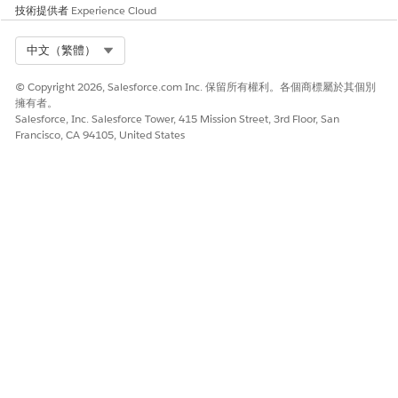
技術提供者
Experience Cloud
Select Org
中文（繁體）
© Copyright 2026, Salesforce.com Inc. 保留所有權利。各個商標屬於其個別
擁有者。
Salesforce, Inc. Salesforce Tower, 415 Mission Street, 3rd Floor, San
Francisco, CA 94105, United States