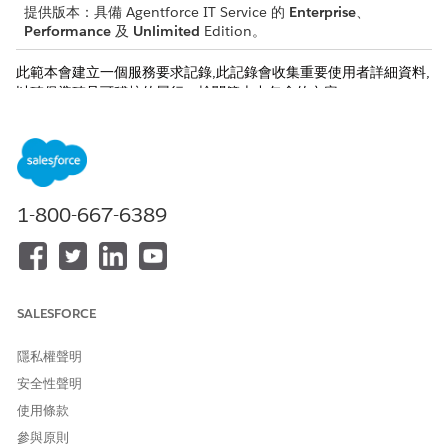
提供版本：具備 Agentforce IT Service 的
Enterprise
、
Performance
及
Unlimited
Edition。
此範本會建立一個服務要求記錄,此記錄會收集重要使用者詳細資料,
以確保準確且可稽核的履行。檢閱範本中包含的內容。
入院屬性
此範本的入院表單會從員工中取用以下詳細資料:
服務位置:需要清潔支援的特定位置,包括建築物、樓地板、房間
1-800-667-6389
或特定辦公室區域等詳細資料。
支援詳細資料:需要清潔工作的詳細描述,醒目提示特定重點區域
或要求的任何特殊需求。
手動履行
SALESFORCE
此服務流程會將手動履行的要求路由至 IT 小組。您可以在 Flow
隱私權聲明
Builder 中建立流程以包含自訂邏輯,例如經理批准或自動履行。
安全性聲明
整合
使用條款
此範本不包含入門或履行的任何預先設定整合。使用 Flow Builder
參與原則