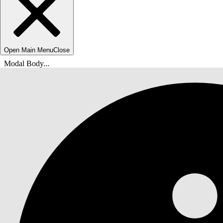
Open Main Menu
Close
Modal Body...
Sie befinden sich hier:
Salesforce-Hilfe
Dokumente
Agentforce IT-Service