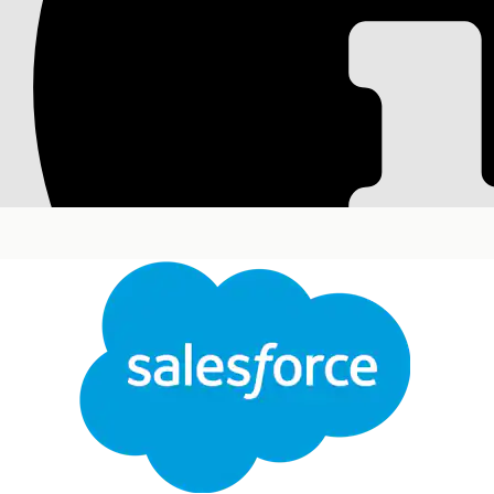
Anfordern eines Um
Stellen Sie diese Vorlage bereit, um Mitarbeitern 
Erforderliche Editionen
Verfügbarkeit: Lightning Experience
Verfügbarkeit:
Enterprise
,
Performance
und
Unlim
Diese Vorlage erstellt einen Serviceanforderungsd
Abwicklung erfasst. Überprüfen Sie, was in der Vorl
Aufnahmeattribute
Das Aufnahmeformular für diese Vorlage erfasst di
Aktueller Standort: Die Details des Standorts, an
Elementdetails: Die Details der zu verschiebenden
Verschiebedatum: Das Datum, an dem der Möbelu