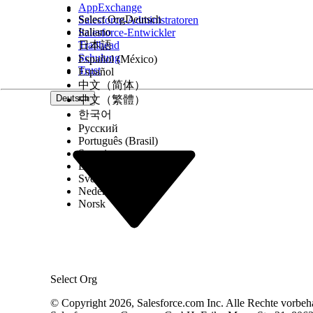
AppExchange
Select Org
Deutsch
Salesforce-Administratoren
Italiano
Salesforce-Entwickler
Trailhead
日本語
Schulung
Español (México)
Trust
Español
中文（简体）
Deutsch
中文（繁體）
한국어
Русский
Português (Brasil)
Suomi
Dansk
Svenska
Nederlands
Norsk
Select Org
© Copyright 2026, Salesforce.com Inc. Alle Rechte vorbeh