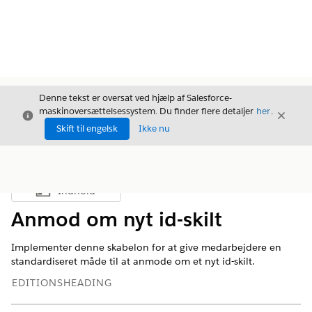
Denne tekst er oversat ved hjælp af Salesforce-
maskinoversættelsessystem. Du finder flere detaljer
her
.
Luk
Luk
Luk
Skift til engelsk
Ikke nu
Indhold
Vis indholdsfortegnelse
Anmod om nyt id-skilt
Implementer denne skabelon for at give medarbejdere en
standardiseret måde til at anmode om et nyt id-skilt.
EDITIONSHEADING