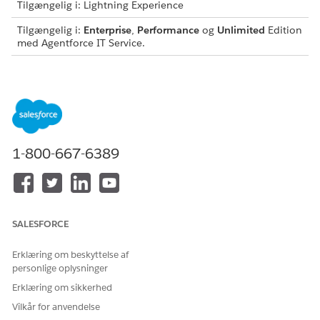
Tilgængelig i: Lightning Experience
Tilgængelig i:
Enterprise
,
Performance
og
Unlimited
Edition
med Agentforce IT Service.
Denne skabelon opretter en serviceanmodningsregistrering,
der registrerer vigtige brugeroplysninger for nøjagtig og
reviderbar fuldførelse. Gennemse, hvad der er inkluderet i
skabelonen.
Registreringsattributter
1-800-667-6389
Registreringsformularen for denne skabelon registrerer disse
detaljer fra medarbejderen:
Forretningsjustering: Forretningsjusteringen for det nye
eller erstatningsskilt.
SALESFORCE
Manuel fuldførelse
Erklæring om beskyttelse af
personlige oplysninger
Denne serviceproces distribuerer anmodningen om manuel
Erklæring om sikkerhed
fuldførelse til it-teamet. Du kan opbygge et forløb i Flow
Builder til at inkludere tilpasset logik, f.eks.
Vilkår for anvendelse
managergodkendelser eller automatiseret fuldførelse.