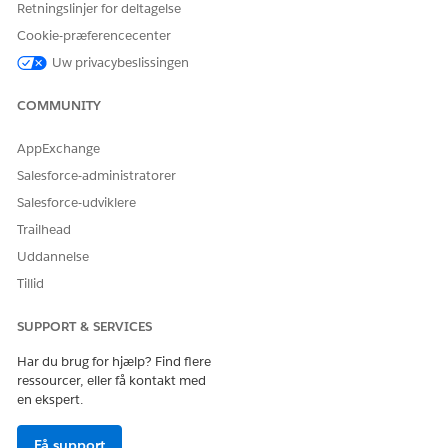
Retningslinjer for deltagelse
Cookie-præferencecenter
Integration
Uw privacybeslissingen
Denne skabelon inkluderer ikke nogen prækonfigurerede
integrationer for registrering eller fuldførelse. Brug Flow
COMMUNITY
Builder til at oprette tilpassede forløb med forbindelser, der
definerer, hvordan anmodningen registreres og fuldføres.
AppExchange
Salesforce-administratorer
Salesforce-udviklere
LØSTE DENNE ARTIKEL DIT PROBLEM?
Trailhead
Giv os besked, så vi kan forbedre os!
Uddannelse
Ja
Nej
Tillid
SUPPORT & SERVICES
Har du brug for hjælp? Find flere
ressourcer, eller få kontakt med
en ekspert.
Få support