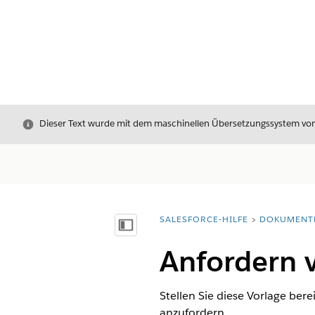
Schließen
Dieser Text wurde mit dem maschinellen Übersetzungssystem von S
SALESFORCE-HILFE
DOKUMENT
Sie befinden sich hier:
Inhalt anzeigen
Anfordern 
Stellen Sie diese Vorlage ber
anzufordern.