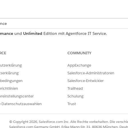
ence
rmance
und
Unlimited
Edition mit Agentforce IT Service.
Serviceanforderungsdatensatz, der wichtige Benutzerdetails 
 Sie, was in der Vorlage enthalten ist.
RCE
COMMUNITY
utzerklärung
AppExchange
tserklärung
Salesforce-Administratoren
e Vorlage erfasst die folgenden Details des Mitarbeiters:
bedingungen
Salesforce-Entwickler
he Bürostandort oder die Abteilung, an den bzw. die das Druckermater
richtlinien
Trailhead
 Menge: Eine detaillierte Liste der benötigten Artikel, einschließl
reinstellungscenter
Schulung
hen.
e Datenschutzauswahlen
Trust
© Copyright 2026, Salesforce.com Inc. Alle Rechte vorbehalten. Die versch
die Anforderung zur manuellen Abwicklung an das IT-Team wei
Salesforce.com Germany GmbH, Erika-Mann-Str. 31, 80636 München, Deut