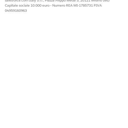
salesforce.com Italy S.r.l., Piazza Filippo Meda 5, 20121 Milano (MI)
Capitale sociale 10.000 euro - Numero REA MI-1785731 P.IVA
04959160963