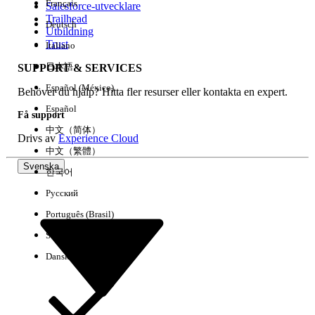
Français
Salesforce-utvecklare
Trailhead
Deutsch
Händelse
Utbildning
Trust
Italiano
日本語
SUPPORT & SERVICES
Español (México)
Behöver du hjälp? Hitta fler resurser eller kontakta en expert.
Rensa alla
Klart
Español
Få support
中文（简体）
Drivs av
Experience Cloud
中文（繁體）
Svenska
한국어
Русский
Português (Brasil)
Suomi
Dansk
Inga resultat