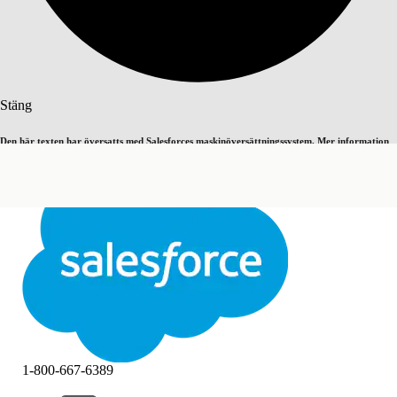
Sök
Stäng
Den här texten har översatts med Salesforces maskinöversättningssystem. Mer information
Byt till engelska
Inte nu
här
.
Stäng
Stäng
1-800-667-6389