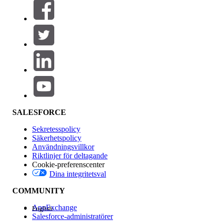
Filtrera efter (0)
VÄLJ FILTER
Lägg till
Produktområde
Funktionspåverkan
SALESFORCE
Sekretesspolicy
Säkerhetspolicy
Användningsvillkor
Riktlinjer för deltagande
Cookie-preferenscenter
Dina integritetsval
Version
COMMUNITY
AppExchange
English
Salesforce-administratörer