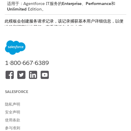
适用于：Agentforce IT服务的
Enterprise
、
Performance
和
Unlimited
Edition。
此模板会创建服务请求记录，该记录捕获基本用户详细信息，以便
准确和可审计地履行。查看模板包含的内容。
接收属性
此模板的接收表单从员工那里获取这些详细信息：
交货位置：应交付打印机耗材的特定办公地点或部门。
1-800-667-6389
所需耗材和数量：所需项目的详细列表，包括特定数量，例如铰
刀或碳粉盒。
手动履行
SALESFORCE
此服务流程会将手动履行的请求发送给 IT 团队。您可以在 Flow
Builder 中构建流，以包含自定义逻辑，例如经理批准或自动履行。
隐私声明
集成
安全声明
使用条款
此模板不包括任何用于接收或履行的预配置集成。使用 Flow
Builder 创建带有连接器的自定义流，这些连接器定义了如何捕获和
参与准则