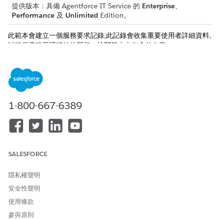
提供版本：具備 Agentforce IT Service 的
Enterprise
、
Performance
及
Unlimited
Edition。
此範本會建立一個服務要求記錄,此記錄會收集重要使用者詳細資料,
以確保準確且可稽核的履行。檢閱範本中包含的內容。
入院屬性
此範本的入院表單會從員工中取用以下詳細資料:
出貨位置:應交付印表機耗材的特定辦公室位置或部門。
1-800-667-6389
必要耗材與數量:需要項目的詳細清單,包括特定數量,例如紙張帶
或調色箱。
手動履行
SALESFORCE
此服務流程會將手動履行的要求路由至 IT 小組。您可以在 Flow
Builder 中建立流程以包含自訂邏輯,例如經理批准或自動履行。
隱私權聲明
整合
安全性聲明
使用條款
此範本不包含入門或履行的任何預先設定整合。使用 Flow Builder
建立具有連結的自訂流程,這些連結會定義要求的方式。
參與原則