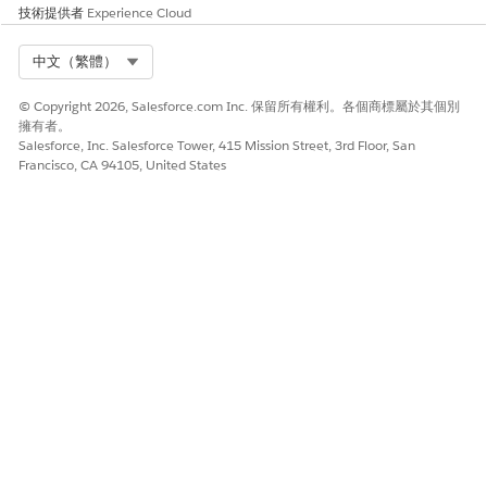
技術提供者
Experience Cloud
Select Org
中文（繁體）
© Copyright 2026, Salesforce.com Inc. 保留所有權利。各個商標屬於其個別
擁有者。
Salesforce, Inc. Salesforce Tower, 415 Mission Street, 3rd Floor, San
Francisco, CA 94105, United States