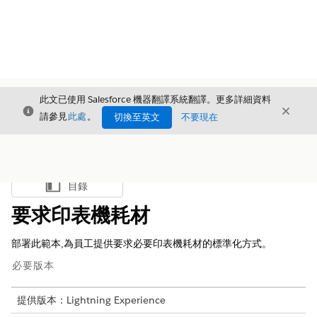
此文已使用 Salesforce 機器翻譯系統翻譯。更多詳細資料
結束
結束
結束
請參見
此處
。
切換至英文
不要現在
目錄
顯示目錄
要求印表機耗材
部署此範本,為員工提供要求必要印表機耗材的標準化方式。
必要版本
提供版本：Lightning Experience