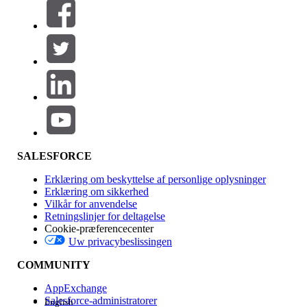
Filtrer efter (0)
VÆLG FILTRE
Tilføj
Produktområde
Funktionspåvirkning
SALESFORCE
Erklæring om beskyttelse af personlige oplysninger
Erklæring om sikkerhed
Vilkår for anvendelse
Retningslinjer for deltagelse
Cookie-præferencecenter
Uw privacybeslissingen
Version
COMMUNITY
AppExchange
Salesforce-administratorer
English