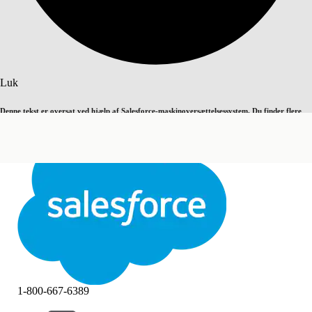
Søg
Luk
Denne tekst er oversat ved hjælp af Salesforce-maskinoversættelsessystem. Du finder flere
Skift til engelsk
Ikke nu
detaljer
her
.
Luk
Luk
1-800-667-6389