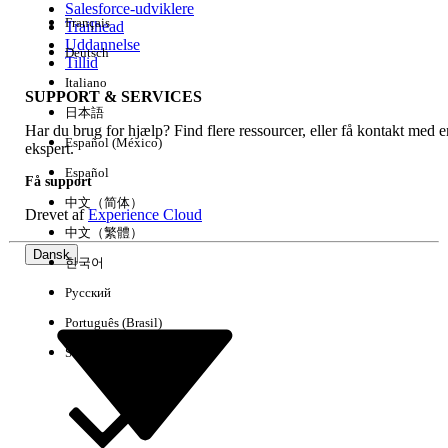
Salesforce-udviklere
Français
Trailhead
Experience
Uddannelse
Deutsch
Tillid
Italiano
SUPPORT & SERVICES
日本語
Har du brug for hjælp? Find flere ressourcer, eller få kontakt med e
Ryd alle
Udført
Español (México)
ekspert.
Español
Få support
中文（简体）
Drevet af
Experience Cloud
中文（繁體）
Dansk
한국어
Русский
Português (Brasil)
Suomi
Ingen resultater