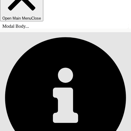
Open Main Menu
Close
Modal Body...
INDHOLD
Søg
Vis indholdsfortegnelse
Indhold