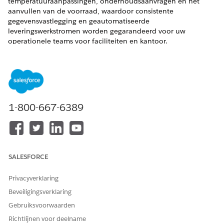
temperatuuraanpassingen, onderhoudsaanvragen en het
aanvullen van de voorraad, waardoor consistente
gegevensvastlegging en geautomatiseerde
leveringswerkstromen worden gegarandeerd voor uw
operationele teams voor faciliteiten en kantoor.
VEREISTE EDITIONS
Beschikbaar in: Lightning Experience
Beschikbaar in:
Enterprise
,
Performance
en
Unlimited
1-800-667-6389
Edition met Agentforce IT Service.
AC-temperatuur aanpassen
Implementeer deze sjabloon om werknemers een
gestandaardiseerde manier te bieden om AC-
SALESFORCE
temperatuuraanpassingen aan te vragen voor
verschillende locaties.
Privacyverklaring
Probleem met gebouwonderhoud melden
Beveiligingsverklaring
Implementeer deze sjabloon om werknemers een
Gebruiksvoorwaarden
gestandaardiseerde manier te bieden om
onderhoudsproblemen aan gebouwen te melden.
Richtlijnen voor deelname