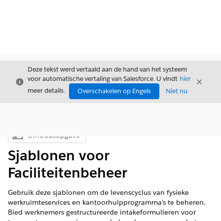
Deze tekst werd vertaald aan de hand van het systeem
voor automatische vertaling van Salesforce. U vindt
hier
Sluiten
Sluite
Sluiten
meer details.
Overschakelen op Engels
Niet nu
Inhoudsopgave
Inhoudsopgave weergeven
Sjablonen voor
Faciliteitenbeheer
Gebruik deze sjablonen om de levenscyclus van fysieke
werkruimteservices en kantoorhulpprogramma's te beheren.
Bied werknemers gestructureerde intakeformulieren voor