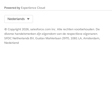
veelvoorkomende kantoorbenodigdheden aan te vragen.
Powered by
Experience Cloud
Bezoekerspas aanvragen
Implementeer deze sjabloon om werknemers een
Select Org
Nederlands
gestandaardiseerde manier te bieden om een
bezoekerspas aan te vragen.
© Copyright 2026, salesforce.com inc. Alle rechten voorbehouden. De
diverse handelsmerken zijn eigendom van de respectieve eigenaren.
SFDC Netherlands BV, Gustav Mahlerlaan 2970, 1081 LA, Amsterdam,
Nederland
HEEFT DIT ARTIKEL UW PROBLEEM OPGELOST?
Laat ons weten wat we kunnen doen om te verbeteren!
Ja
Nee