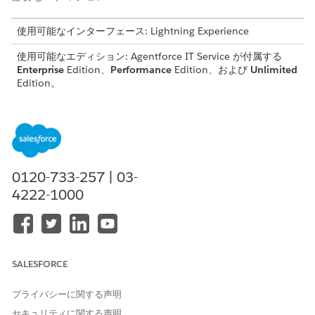
使用可能なインターフェース: Lightning Experience
使用可能なエディション: Agentforce IT Service が付属する
Enterprise
Edition、
Performance
Edition、および
Unlimited
Edition。
このテンプレートでは、正確かつ監査可能な履行のために重要な
ユーザーの詳細を取得するサービス要求レコードが作成されま
す。テンプレートに含まれている内容を確認します。
受入属性
0120-733-257 | 03-
4222-1000
このテンプレートの受入フォームでは、従業員から次の詳細を取
得します。
配送場所: 事務用品を配送する特定のオフィスの場所または部
署。
必要な用品と数量: 特定の数量 (例: 10 帳簿、20 本の青いペ
SALESFORCE
ン) を含む、要求されたオフィス品目の詳細リスト。
プライバシーに関する声明
手動履行
セキュリティに関する声明