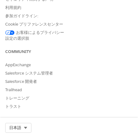
このサービスプロセスでは、手動履行の要求が IT チームに転送さ
利用規約
れます。Flow Builder でフローを作成し、マネージャー承認や自
参加ガイドライン:
動履行などのカスタムロジックを含めることができます。
Cookie プリファレンスセンター
Integration の制限と考慮事項」
お客様によるプライバシー
設定の選択肢
このテンプレートには、受入または履行のための事前設定済みの
インテグレーションは含まれません。Flow Builder を使用して、
COMMUNITY
要求の取得方法と履行方法を定義するコネクタを含むカスタムフ
ローを作成します。
AppExchange
Salesforce システム管理者
Salesforce 開発者
この記事で問題は解決されましたか?
Trailhead
ご意見をお待ちしております。
トレーニング
はい
いいえ
トラスト
Select Org
日本語