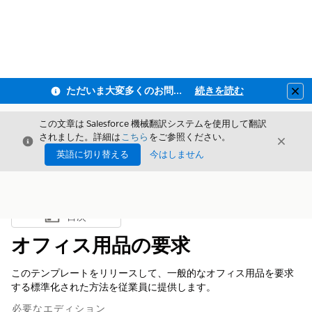
ただいま大変多くのお問い合わせをいただいており、ご連絡までにお時間を頂戴しております
続きを読む
Clo
この文章は Salesforce 機械翻訳システムを使用して翻訳
されました。詳細は
こちら
をご参照ください。
閉じる
閉じ
閉じる
英語に切り替える
今はしません
目次
目次を表示
オフィス用品の要求
このテンプレートをリリースして、一般的なオフィス用品を要求
する標準化された方法を従業員に提供します。
必要なエディション