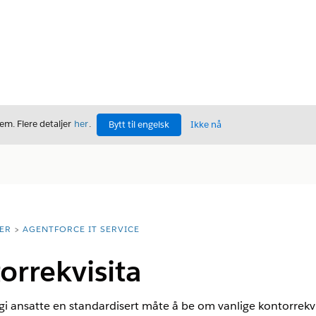
m. Flere detaljer
her
.
Bytt til engelsk
Ikke nå
ER
AGENTFORCE IT SERVICE
rrekvisita
gi ansatte en standardisert måte å be om vanlige kontorrekvi