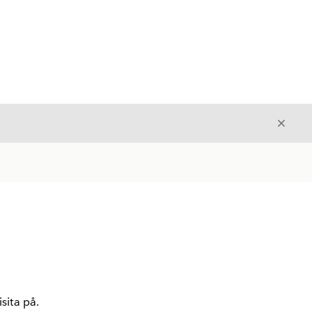
Avslut
Avslutt
sita på.