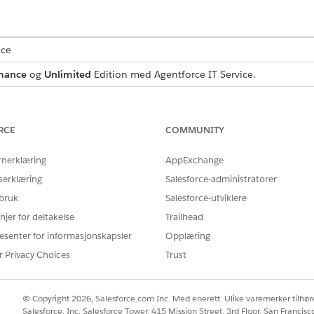
nce
mance
og
Unlimited
Edition med Agentforce IT Service.
esteforespørselspost som fanger opp viktige brukerdetaljer
m er inkludert i malen.
RCE
COMMUNITY
rnerklæring
AppExchange
serklæring
Salesforce-administratorer
len fanger opp disse detaljene fra den ansatte:
 bruk
Salesforce-utviklere
kontorstedet eller avdelingen der kontorrekvisitaene skal leveres.
njer for deltakelse
Trailhead
ngde: En detaljert liste over de forespurte kontorelementene, inkl
esenter for informasjonskapsler
Opplæring
).
r Privacy Choices
Trust
forespørselen om manuell innfrielse til IT-teamet. Du kan by
© Copyright 2026, Salesforce.com Inc. Med enerett. Ulike varemerker tilhøre
Salesforce, Inc. Salesforce Tower, 415 Mission Street, 3rd Floor, San Francis