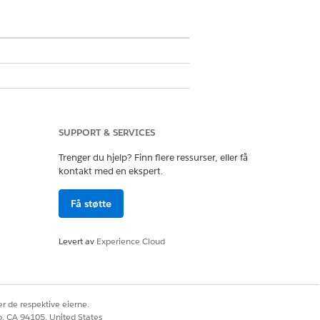
 for nøyaktig og reviderbar
SUPPORT & SERVICES
Trenger du hjelp? Finn flere ressurser, eller få
kontakt med en ekspert.
Få støtte
udert spesifikke mengder (for eksempel
Levert av
Experience Cloud
gge en flyt i Flow Builder for å
r de respektive eierne.
co, CA 94105, United States