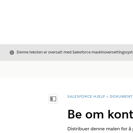
Avslutt
Denne teksten er oversatt med Salesforce maskinoversettingssyste
SALESFORCE HJELP
DOKUMENT
Du er her:
Vis innholdsfortegnelse
Be om konto
Distribuer denne malen for å 