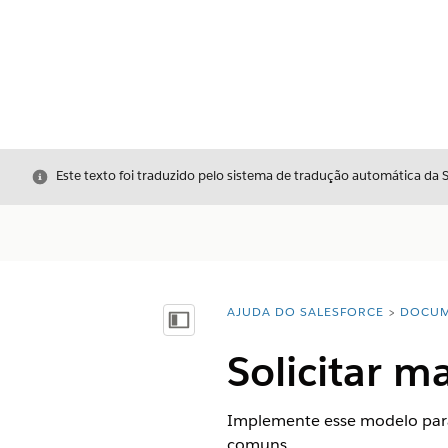
Fechar
Este texto foi traduzido pelo sistema de tradução automática da 
AJUDA DO SALESFORCE
DOCUM
Você está aqui:
Mostrar índice
Solicitar ma
Implemente esse modelo para 
comuns.