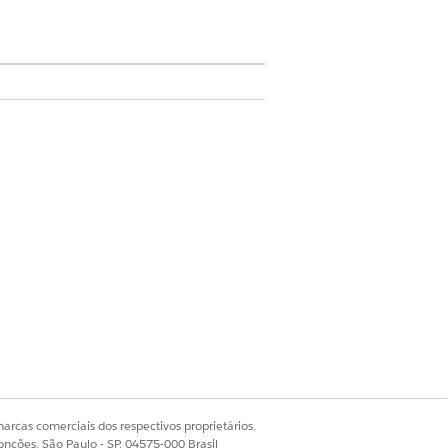
do usuário para um processamento
tório devem ser entregues.
ncluindo quantidades específicas (por
arcas comerciais dos respectivos proprietários.
pe de TI. Você pode criar um fluxo
onções, São Paulo - SP, 04575-000 Brasil