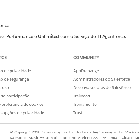
ience
se
,
Performance
e
Unlimited
com o Serviço de TI Agentforce.
 de solicitação de serviço que captura detalhes essenciais 
 que está incluído no modelo.
RCE
COMMUNITY
o de privacidade
AppExchange
ão de segurança
Administradores do Salesforce
a esse modelo captura estes detalhes do funcionário:
e uso
Desenvolvedores do Salesforce
departamento específico do escritório em que os materiais de escri
s de participação
Trailhead
ssários: Uma lista detalhada dos itens de escritório solicitados, i
 preferência de cookies
Treinamento
etas azuis).
s opções de privacidade
Trust
© Copyright 2026, Salesforce.com Inc. Todos os direitos reservados. Várias m
aminha a solicitação para processamento manual para a equi
Salesforce Brasil, Av. Jornalista Roberto Marinho, 85 - 14º andar - Cidade M