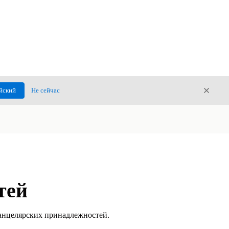
Закры
йский
Не сейчас
Закрыт
тей
канцелярских принадлежностей.