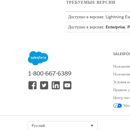
ТРЕБУЕМЫЕ ВЕРСИИ
Доступно в версиях: Lightning E
Доступно в версиях:
Enterprise
,
P
Этот шаблон создает запись за
выполнения. Просмотрите, что 
SALESFO
Атрибуты приема
Положени
Форма приема для данного шабл
1-800-667-6389
Положение
Расположение доставки: Опреде
Условия и
Необходимые принадлежности и 
Правила у
10 тетрадей, 20 синих ручек).
Центр нас
You
Выполнение вручную
Этот процесс обслуживания пер
Select Org
Русский
чтобы добавить настраиваемую 