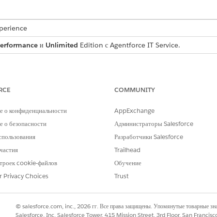
xperience
erformance
и
Unlimited
Edition с Agentforce IT Service.
проса на обслуживание, собирающую важные сведения о пользова
входит в шаблон.
RCE
COMMUNITY
е о конфиденциальности
AppExchange
она собирает следующие сведения у сотрудника:
 о безопасности
Администраторы Salesforce
ленное расположение офиса или отдел, куда должны быть доставлены ка
спользования
Разработчики Salesforce
количество: Подробный список запрошенных офисных элементов, включ
частия
Trailhead
троек cookie-файлов
Обучение
r Privacy Choices
Trust
енаправляет запрос на выполнение вручную группе ИТ. Вы может
© salesforce.com, inc., 2026 гг. Все права защищены. Упомянутые товарные з
логику, например, утверждения менеджера или автоматическое
Salesforce, Inc. Salesforce Tower, 415 Mission Street, 3rd Floor, San Francis