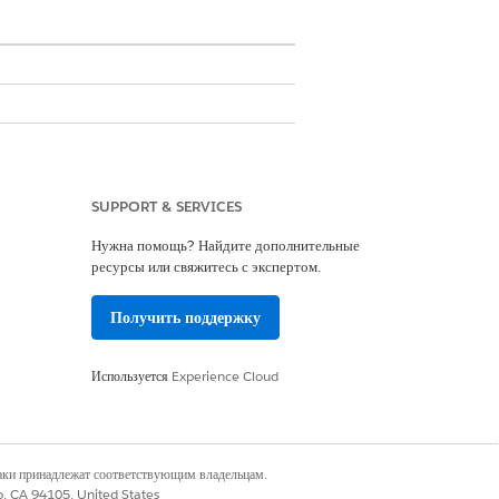
теле для точного и проверяемого
SUPPORT & SERVICES
Нужна помощь? Найдите дополнительные
ресурсы или свяжитесь с экспертом.
нцелярские принадлежности.
Получить поддержку
ая определенное количество (например,
Используется
Experience Cloud
е создать поток в Flow Builder,
наки принадлежат соответствующим владельцам.
 выполнение.
co, CA 94105, United States