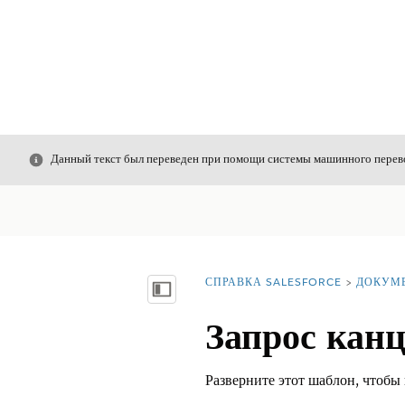
Закрыть
Данный текст был переведен при помощи системы машинного перево
СПРАВКА SALESFORCE
ДОКУМ
Вы находитесь здесь:
Показать содержание
Запрос кан
Разверните этот шаблон, чтобы