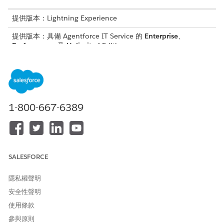
提供版本：Lightning Experience
提供版本：具備 Agentforce IT Service 的
Enterprise
、
Performance
及
Unlimited
Edition。
報告合規性問題
部署此範本,為員工提供報告潛在合規性問題的標準化方式。
要求一般 IT 支援
部署此範本來標準化不符合預先定義目錄項目的所有其他 IT 支
1-800-667-6389
援要求。
報告應用程式問題
部署此範本,為員工提供報告應用程式問題的標準化方式。
SALESFORCE
報告內部應用程式問題
部署此範本,為員工提供使用內部應用程式報告技術問題的標準
隱私權聲明
化方式。
安全性聲明
報告 Salesforce Platform 問題
使用條款
部署此範本,為員工提供報告 Salesforce Platform 問題的標準
化方式。
參與原則