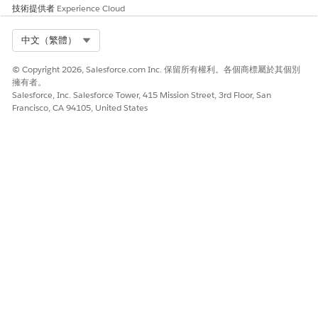
技術提供者
Experience Cloud
Select Org
中文（繁體）
© Copyright 2026, Salesforce.com Inc. 保留所有權利。各個商標屬於其個別
擁有者。
Salesforce, Inc. Salesforce Tower, 415 Mission Street, 3rd Floor, San
Francisco, CA 94105, United States