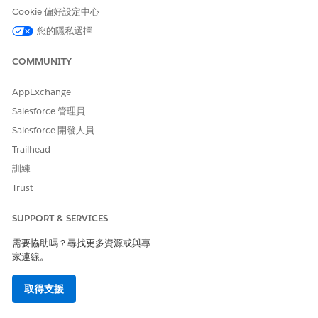
Cookie 偏好設定中心
報告 SSO 問題
部署此範本,為員工提供報告單一登入 (SSO) 問題的標準化方
您的隱私選擇
式。
COMMUNITY
要求系統記錄
部署此範本,為員工提供標準化方式來要求系統記錄。
AppExchange
Salesforce 管理員
Salesforce 開發人員
此文章是否解決您的問題？
Trailhead
請讓我們知道，以便我們改進！
訓練
Trust
是
否
SUPPORT & SERVICES
需要協助嗎？尋找更多資源或與專
家連線。
取得支援