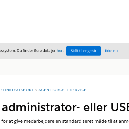
ssystem. Du finder flere detaljer
her
.
Skift til engelsk
Ikke nu
ELINKTEXTSHORT
AGENTFORCE IT-SERVICE
dministrator- eller U
or at give medarbejdere en standardiseret måde til at anm