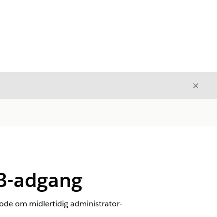
Luk
Luk
SB-adgang
ode om midlertidig administrator-