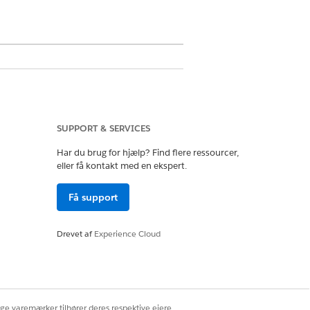
plysninger for nøjagtig og
SUPPORT & SERVICES
Har du brug for hjælp? Find flere ressourcer,
eller få kontakt med en ekspert.
Få support
Drevet af
Experience Cloud
ige varemærker tilhører deres respektive ejere.