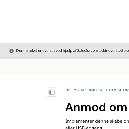
Luk
Denne tekst er oversat ved hjælp af Salesforce-maskinoversættelse
HELPHOMELINKTEXT
DOCSHOM
breadcrumbDescription
Vis indholdsfortegnelse
Anmod om a
Implementer denne skabelon f
eller USB-adgang.