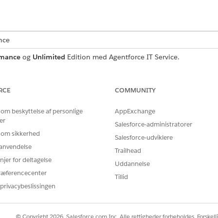
nce
rmance
og
Unlimited
Edition med Agentforce IT Service.
rviceanmodningsregistrering, der registrerer vigtige brugero
mse, hvad der er inkluderet i skabelonen.
RCE
COMMUNITY
 om beskyttelse af personlige
AppExchange
er
Salesforce-administratorer
enne skabelon registrerer disse detaljer fra medarbejderen:
 om sikkerhed
Salesforce-udviklere
r anvendelse
på det aktiv, der kræver adgang.
Trailhead
, der anmodes om, f.eks. administrator- eller USB-adgang.
njer for deltagelse
Uddannelse
spunkt: Dato og tidspunkt, hvor adgangen udløber.
ræferencecenter
Tillid
ningsjusteringen for adgangsanmodningen.
privacybeslissingen
© Copyright 2026, Salesforce.com Inc. Alle rettigheder forbeholdes. Forskell