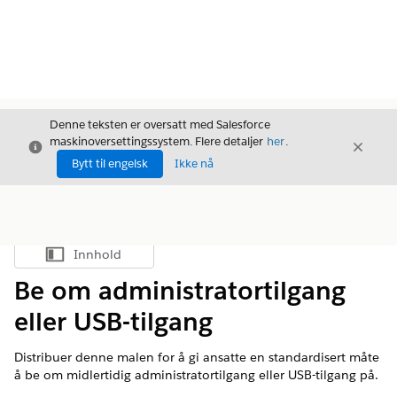
Denne teksten er oversatt med Salesforce
maskinoversettingssystem. Flere detaljer
her
.
Avslutt
Avslut
Avslutt
Bytt til engelsk
Ikke nå
Innhold
Vis innholdsfortegnelse
Be om administratortilgang
eller USB-tilgang
Distribuer denne malen for å gi ansatte en standardisert måte
å be om midlertidig administratortilgang eller USB-tilgang på.