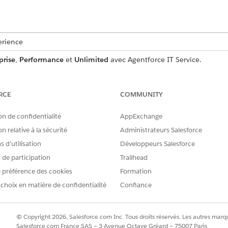
erience
prise
,
Performance
et
Unlimited
avec Agentforce IT Service.
ent de demande de service qui capture les informations uti
. Vérifiez ce qui est inclus avec le modèle.
RCE
COMMUNITY
on de confidentialité
AppExchange
n relative à la sécurité
Administrateurs Salesforce
ce modèle capture les détails suivants de l'employé :
 d’utilisation
Développeurs Salesforce
de la réunion ou de l'événement.
s de participation
Trailhead
 : Les détails de la salle de réunion que l'employé souhaite réserver.
 préférence des cookies
Formation
e de la réunion planifiée.
 choix en matière de confidentialité
Confiance
© Copyright 2026, Salesforce.com Inc. Tous droits réservés. Les autres marqu
mine la demande d'exécution manuelle vers l'équipe informa
Salesforce.com France SAS – 3 Avenue Octave Gréard – 75007 Paris