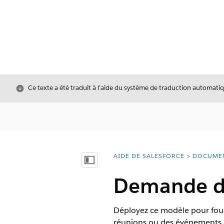
Fermer
Ce texte a été traduit à l’aide du système de traduction automatiq
AIDE DE SALESFORCE
DOCUME
Vous êtes ici :
Afficher la table des matières
Demande d
Déployez ce modèle pour fou
réunions ou des événements.