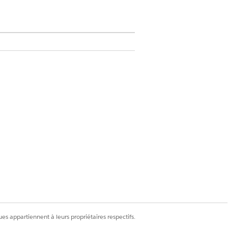
lisateur essentielles pour une
es appartiennent à leurs propriétaires respectifs.
tique. Vous pouvez élaborer un flux