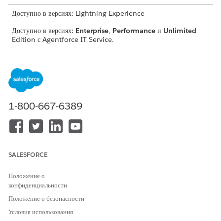
Доступно в версиях: Lightning Experience
Доступно в версиях:
Enterprise
,
Performance
и
Unlimited
Edition с Agentforce IT Service.
Этот шаблон создает запись запроса на обслуживание, собирающую
важные сведения о пользователе для точного и проверяемого
выполнения. Просмотрите, что входит в шаблон.
Атрибуты приема
1-800-667-6389
Форма приема для данного шаблона собирает следующие сведения
у сотрудника:
Дата встречи: Дата встречи или события.
Сведения о конференц-зале: Сведения о конференц-зале,
SALESFORCE
который сотрудник хочет зарезервировать.
Продолжительность встречи: Продолжительность
Положение о
запланированной встречи.
конфиденциальности
Положение о безопасности
Выполнение вручную
Условия использования