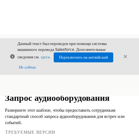
Данный текст был переведен при помощи системы
машинного перевода Salesforce. Дополнительные
Закрыть
Закры
сведения см.
здесь
.
Переключить на английский
Закрыт
Не сейчас
Содержание
Показать содержание
Запрос аудиооборудования
Разверните этот шаблон, чтобы предоставить сотрудникам
стандартный способ запроса аудиооборудования для встреч или
событий.
ТРЕБУЕМЫЕ ВЕРСИИ