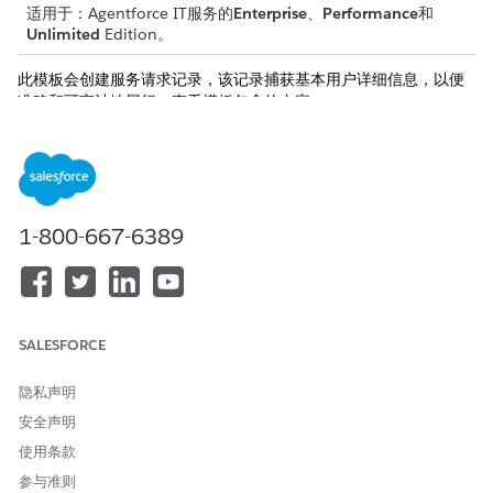
适用于：Agentforce IT服务的
Enterprise
、
Performance
和
Unlimited
Edition。
此模板会创建服务请求记录，该记录捕获基本用户详细信息，以便
准确和可审计地履行。查看模板包含的内容。
接收属性
此模板的接收表单从员工那里获取这些详细信息：
会议日期：会议或事件的日期。
1-800-667-6389
会议室详细信息：员工想要预订的会议室的详细信息。
会议持续时间：计划会议的持续时间。
手动履行
SALESFORCE
此服务流程会将手动履行的请求发送给 IT 团队。您可以在 Flow
Builder 中构建流，以包含自定义逻辑，例如经理批准或自动履行。
隐私声明
集成
安全声明
使用条款
此模板不包括任何用于接收或履行的预配置集成。使用 Flow
Builder 创建带有连接器的自定义流，这些连接器定义了如何捕获和
参与准则