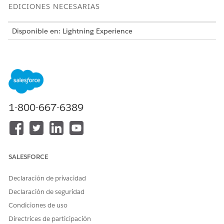
EDICIONES NECESARIAS
Disponible en: Lightning Experience
Disponible en: Ediciones
Enterprise
,
Performance
y
Unlimited
con Agentforce IT Service.
Esta plantilla crea un registro de solicitud de servicio que
captura detalles de usuario esenciales para una realización
precisa y auditable. Revise lo que se incluye con la plantilla.
1-800-667-6389
Atributos de admisión
El formulario de admisión para esta plantilla captura estos
detalles del empleado:
SALESFORCE
Componente para actualizar: El componente específico
para actualizar, como RAM, Tamaño de disco u Otro.
Declaración de privacidad
Nueva capacidad de RAM: La capacidad deseada para la
Declaración de seguridad
actualización de RAM.
Nuevo tamaño de disco: El tamaño que desee para la
Condiciones de uso
actualización del disco.
Directrices de participación