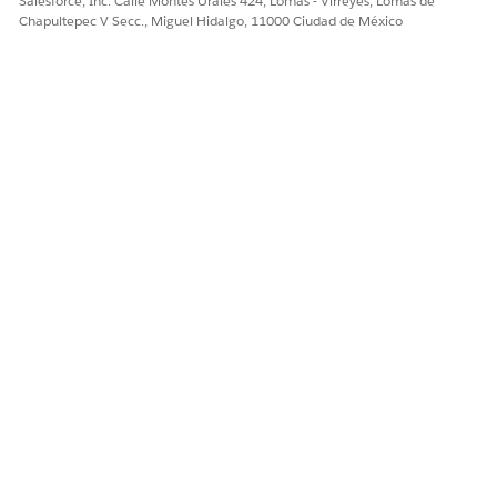
Salesforce, Inc. Calle Montes Urales 424, Lomas - Virreyes, Lomas de
Chapultepec V Secc., Miguel Hidalgo, 11000 Ciudad de México
Sí
No