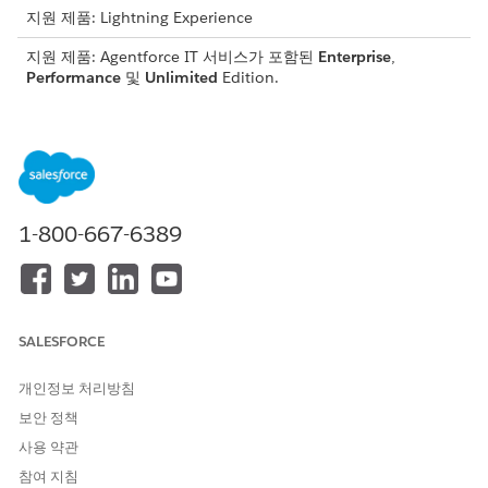
지원 제품: Lightning Experience
지원 제품: Agentforce IT 서비스가 포함된
Enterprise
,
Performance
및
Unlimited
Edition.
이 템플릿은 정확하고 감사 가능한 처리를 위해 필수 사용자 세부
사항을 수집하는 서비스 요청 레코드를 만듭니다. 템플릿에 포함된
내용을 검토합니다.
인테이크 특성
1-800-667-6389
이 템플릿의 인테이크 양식은 직원에게 다음 세부 사항을 수집합니
다.
업그레이드할 구성 요소: RAM, 디스크 크기 또는 기타 등 업그
레이드할 특정 구성 요소입니다.
SALESFORCE
새 RAM 용량: RAM 업그레이드에 필요한 용량입니다.
새 디스크 크기: 디스크 업그레이드에 사용할 크기입니다.
개인정보 처리방침
기타 업그레이드 요구 사항: 하드웨어 업그레이드에 대한 기타
보안 정책
요구 사항입니다.
필수 날짜: 하드웨어 업그레이드가 필요한 날짜입니다.
사용 약관
참여 지침