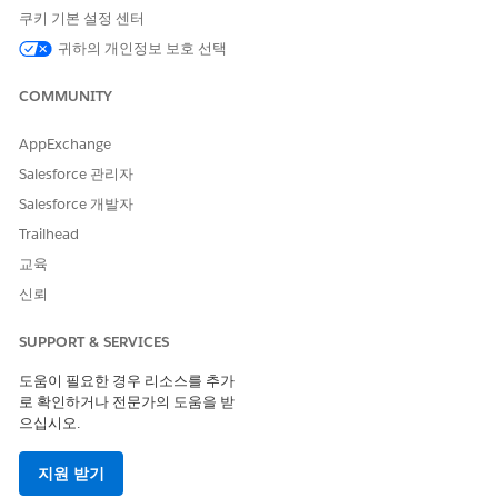
수동 처리
쿠키 기본 설정 센터
이 서비스 프로세스는 수동 처리를 위한 요청을 IT 팀에 라우팅합니
귀하의 개인정보 보호 선택
다. 관리자 승인 또는 자동 처리와 같은 사용자 정의 논리를 포함하
도록 Flow Builder에서 플로를 구축할 수 있습니다.
COMMUNITY
을 참조하세요.
AppExchange
이 템플릿에는 인테이크 또는 처리를 위한 사전 구성된 통합이 포함
Salesforce 관리자
되어 있지 않습니다. Flow Builder를 사용하여 요청을 수집하고 처
Salesforce 개발자
리하는 방법을 정의하는 커넥터를 사용하여 사용자 정의 플로를 만
듭니다.
Trailhead
교육
신뢰
이 기사를 통해 문제를 해결했습니까?
SUPPORT & SERVICES
개선을 위한 의견을 보내주세요.
도움이 필요한 경우 리소스를 추가
예
아니요
로 확인하거나 전문가의 도움을 받
으십시오.
지원 받기