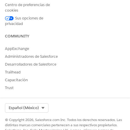
Justificación de negocio: Una breve justificación de
Centro de preferencias de
negocio para la solicitud.
cookies
Sus opciones de
Realización manual
privacidad
Este proceso de servicio enruta la solicitud de realización
manual al equipo de TI. Puede crear un flujo en Flow Builder
COMMUNITY
para incluir lógica personalizada, como aprobaciones de
gestores o realización automatizada.
AppExchange
Administradores de Salesforce
Integración
Desarrolladores de Salesforce
Esta plantilla no incluye ninguna integración preconfigurada
Trailhead
para admisión o realización. Utilice Flow Builder para crear
flujos personalizados con conectores que definen cómo se
Capacitación
captura y se realiza la solicitud.
Trust
Select Org
Español (México)
¿RESOLVIÓ ESTE ARTÍCULO SU PROBLEMA?
¡Háganos saber cómo podemos mejorar!
© Copyright 2026, Salesforce.com Inc. Todos los derechos reservados. Las
distintas marcas comerciales pertenecen a sus respectivos propietarios.
Sí
No