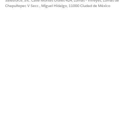
Salesforce, Inc. Calle Montes Urales 424, Lomas - Virreyes, Lomas de
Chapultepec V Secc., Miguel Hidalgo, 11000 Ciudad de México