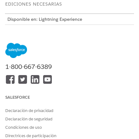
EDICIONES NECESARIAS
Disponible en: Lightning Experience
Disponible en: Ediciones
Enterprise
,
Performance
y
Unlimited
con Agentforce IT Service.
Esta plantilla crea un registro de solicitud de servicio que
captura detalles de usuario esenciales para una realización
precisa y auditable. Revise lo que se incluye con la plantilla.
1-800-667-6389
Atributos de admisión
El formulario de admisión para esta plantilla captura estos
detalles del empleado:
SALESFORCE
Modelo de portátil de prestamista: El modelo de portátil
preferido, como MacBook o Windows.
Declaración de privacidad
Requerido por fecha: La fecha en la que el empleado
Declaración de seguridad
necesita que el dispositivo esté disponible.
Duración (días): El número total de días que se necesita el
Condiciones de uso
portátil del prestamista.
Directrices de participación