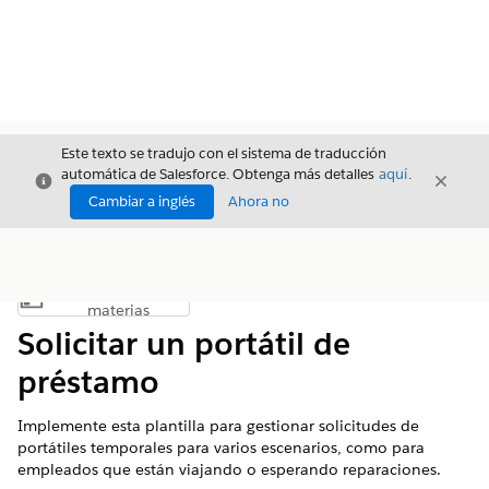
Este texto se tradujo con el sistema de traducción
automática de Salesforce. Obtenga más detalles
aquí
.
Cerrar
Cerrar
Cerrar
Cambiar a inglés
Ahora no
Índice de
Mostrar índice de materias
materias
Solicitar un portátil de
préstamo
Implemente esta plantilla para gestionar solicitudes de
portátiles temporales para varios escenarios, como para
empleados que están viajando o esperando reparaciones.