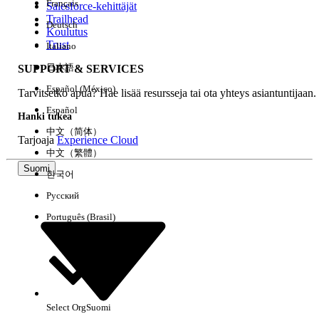
Français
Salesforce-kehittäjät
Trailhead
Deutsch
Kokemus
Koulutus
Trust
Italiano
日本語
SUPPORT & SERVICES
Español (México)
Tarvitsetko apua? Hae lisää resursseja tai ota yhteys asiantuntijaan.
Tyhjennä kaikki
Valmis
Español
Hanki tukea
中文（简体）
Tarjoaja
Experience Cloud
中文（繁體）
Suomi
한국어
Русский
Português (Brasil)
Select Org
Suomi
Ei tuloksia