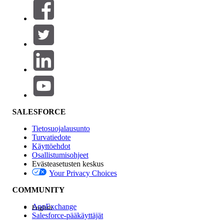
Suodattimet (0)
VALITSE SUODATTIMET
Lisää
Tuotealue
Ominaisuuden vaikutus
SALESFORCE
Tietosuojalausunto
Turvatiedote
Käyttöehdot
Osallistumisohjeet
Evästeasetusten keskus
Your Privacy Choices
Edition
COMMUNITY
AppExchange
English
Salesforce-pääkäyttäjät