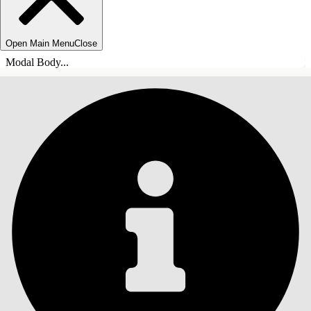
Open Main Menu
Close
Modal Body...
SISÄLLYSLUETTELO
Haku
Näytä sisällysluettelo
Sisällysluettelo