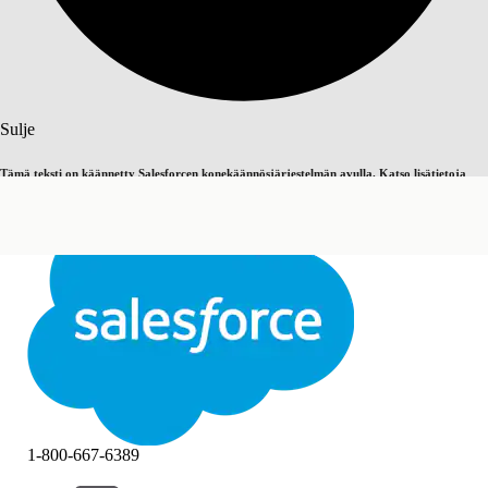
Haku
Sulje
Tämä teksti on käännetty Salesforcen konekäännösjärjestelmän avulla. Katso lisätietoja
Vaihda englantiin
Ei nyt
täältä
.
Sulje
Sulje
1-800-667-6389