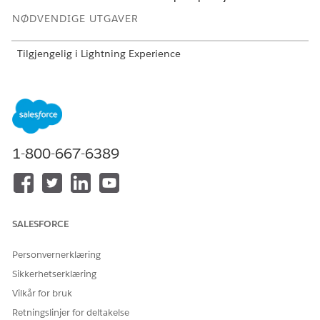
NØDVENDIGE UTGAVER
Tilgjengelig i Lightning Experience
Tilgjengelig i
Enterprise
,
Performance
og
Unlimited
Edition
med Agentforce IT Service.
Denne malen oppretter en tjenesteforespørselspost som
fanger opp viktige brukerdetaljer for nøyaktig og reviderbar
innfrielse. Se gjennom hva som er inkludert i malen.
1-800-667-6389
Inntaksattributter
Inntaksskjemaet for denne malen fanger opp disse detaljene
fra den ansatte:
SALESFORCE
Låner-bærbar modell: Den foretrukne bærbare modell,
Personvernerklæring
som MacBook eller Windows.
Dato nødvendig: Datoen den ansatte trenger at enheten
Sikkerhetserklæring
skal være tilgjengelig.
Vilkår for bruk
Varighet (dager): Totalt antall dager låntakerens laptop er
Retningslinjer for deltakelse
nødvendig.