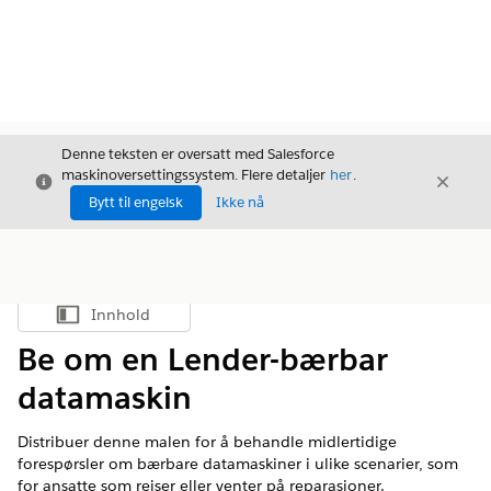
Denne teksten er oversatt med Salesforce
maskinoversettingssystem. Flere detaljer
her
.
Avslutt
Avslut
Avslutt
Bytt til engelsk
Ikke nå
Innhold
Vis innholdsfortegnelse
Be om en Lender-bærbar
datamaskin
Distribuer denne malen for å behandle midlertidige
forespørsler om bærbare datamaskiner i ulike scenarier, som
for ansatte som reiser eller venter på reparasjoner.