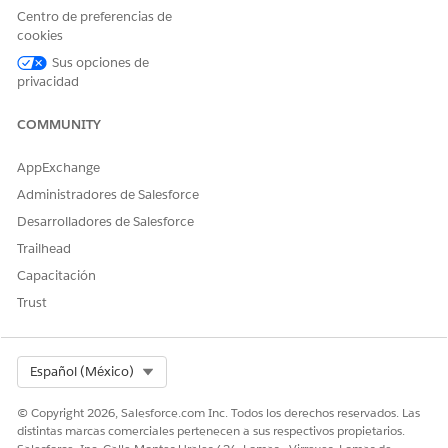
circunstancias y cualquier información útil para ayudar
Centro de preferencias de
con la recuperación.
cookies
Sus opciones de
Realización manual
privacidad
Este proceso de servicio enruta la solicitud de realización
manual al equipo de TI. Puede crear un flujo en Flow Builder
COMMUNITY
para incluir lógica personalizada, como aprobaciones de
gestores o realización automatizada.
AppExchange
Administradores de Salesforce
Integración
Desarrolladores de Salesforce
Esta plantilla no incluye ninguna integración preconfigurada
Trailhead
para admisión o realización. Utilice Flow Builder para crear
flujos personalizados con conectores que definen cómo se
Capacitación
captura y se realiza la solicitud.
Trust
Select Org
Español (México)
¿RESOLVIÓ ESTE ARTÍCULO SU PROBLEMA?
¡Háganos saber cómo podemos mejorar!
© Copyright 2026, Salesforce.com Inc. Todos los derechos reservados. Las
distintas marcas comerciales pertenecen a sus respectivos propietarios.
Sí
No