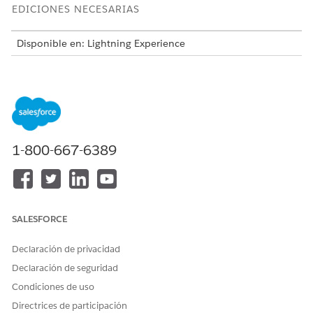
EDICIONES NECESARIAS
Disponible en: Lightning Experience
Disponible en: Ediciones
Enterprise
,
Performance
y
Unlimited
con Agentforce IT Service.
Esta plantilla crea un registro de solicitud de servicio que
captura detalles de usuario esenciales para una realización
precisa y auditable. Revise lo que se incluye con la plantilla.
1-800-667-6389
Atributos de admisión
El formulario de admisión para esta plantilla captura estos
detalles del empleado:
SALESFORCE
Dispositivo perdido: El dispositivo específico de la
compañía que se reporta como perdido.
Declaración de privacidad
Borrado remoto: Preferencia de borrado remoto del
Declaración de seguridad
empleado.
Detalles de pérdida: Los detalles sobre dónde y cuándo se
Condiciones de uso
perdió el dispositivo, incluyendo la ubicación, las
Directrices de participación