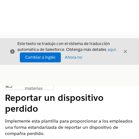
Este texto se tradujo con el sistema de traducción
automática de Salesforce. Obtenga más detalles
aquí
.
Cerrar
Cerrar
Cerrar
Cambiar a inglés
Ahora no
Índice de
Mostrar índice de materias
materias
Reportar un dispositivo
perdido
Implemente esta plantilla para proporcionar a los empleados
una forma estandarizada de reportar un dispositivo de
compañía perdido.