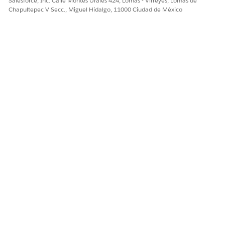
Salesforce, Inc. Calle Montes Urales 424, Lomas - Virreyes, Lomas de
Chapultepec V Secc., Miguel Hidalgo, 11000 Ciudad de México