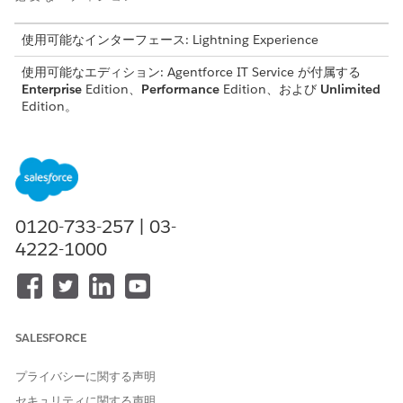
使用可能なインターフェース: Lightning Experience
使用可能なエディション: Agentforce IT Service が付属する
Enterprise
Edition、
Performance
Edition、および
Unlimited
Edition。
このテンプレートでは、正確かつ監査可能な履行のために重要な
ユーザーの詳細を取得するサービス要求レコードが作成されま
す。テンプレートに含まれている内容を確認します。
受入属性
0120-733-257 | 03-
4222-1000
このテンプレートの受入フォームでは、従業員から次の詳細を取
得します。
紛失したデバイス: 紛失として報告された特定の会社のデバイ
ス。
Remote Wipe (リモートワイプ): 従業員のリモートワイプ設
SALESFORCE
定。
Loss Details (紛失の詳細): デバイスが紛失した場所と時期に
プライバシーに関する声明
関する詳細 (場所、状況、復旧に役立つ情報など)。
セキュリティに関する声明