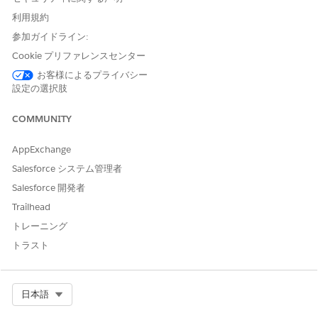
利用規約
手動履行
参加ガイドライン:
このサービスプロセスでは、手動履行の要求が IT チームに転送さ
Cookie プリファレンスセンター
れます。Flow Builder でフローを作成し、マネージャー承認や自
動履行などのカスタムロジックを含めることができます。
お客様によるプライバシー
設定の選択肢
Integration の制限と考慮事項」
COMMUNITY
このテンプレートには、受入または履行のための事前設定済みの
インテグレーションは含まれません。Flow Builder を使用して、
AppExchange
要求の取得方法と履行方法を定義するコネクタを含むカスタムフ
ローを作成します。
Salesforce システム管理者
Salesforce 開発者
Trailhead
トレーニング
この記事で問題は解決されましたか?
ご意見をお待ちしております。
トラスト
はい
いいえ
Select Org
日本語