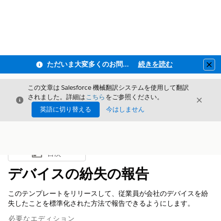
ただいま大変多くのお問い合わせをいただいており、ご連絡までにお時間を頂戴しております
続きを読む
Clo
この文章は Salesforce 機械翻訳システムを使用して翻訳
されました。詳細は
こちら
をご参照ください。
閉じる
閉じ
閉じる
英語に切り替える
今はしません
目次
目次を表示
デバイスの紛失の報告
このテンプレートをリリースして、従業員が会社のデバイスを紛
失したことを標準化された方法で報告できるようにします。
必要なエディション