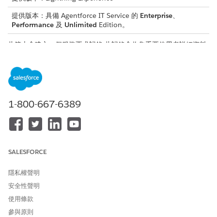
提供版本：具備 Agentforce IT Service 的
Enterprise
、
Performance
及
Unlimited
Edition。
此範本會建立一個服務要求記錄,此記錄會收集重要使用者詳細資料,
以確保準確且可稽核的履行。檢閱範本中包含的內容。
入院屬性
此範本的入院表單會從員工中取用以下詳細資料:
1-800-667-6389
更換原因:要求更換筆記型電腦的原因。
作業系統:更換裝置的偏好作業系統。
磁碟大小:更換筆記型電腦的必要磁碟儲存大小。
RAM 容量:更換裝置的必要記憶體量 (RAM)。
必要依日期:需要更換筆記型電腦的日期。
SALESFORCE
手動履行
隱私權聲明
此服務流程會將手動履行的要求路由至 IT 小組。您可以在 Flow
安全性聲明
Builder 中建立流程以包含自訂邏輯,例如經理批准或自動履行。
使用條款
參與原則
整合