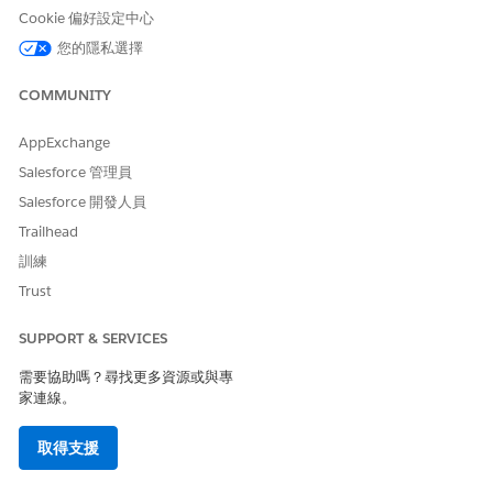
Cookie 偏好設定中心
此範本不包含入門或履行的任何預先設定整合。使用 Flow Builder
您的隱私選擇
建立具有連結的自訂流程,這些連結會定義要求的方式。
COMMUNITY
AppExchange
此文章是否解決您的問題？
請讓我們知道，以便我們改進！
Salesforce 管理員
Salesforce 開發人員
是
否
Trailhead
訓練
Trust
SUPPORT & SERVICES
需要協助嗎？尋找更多資源或與專
家連線。
取得支援