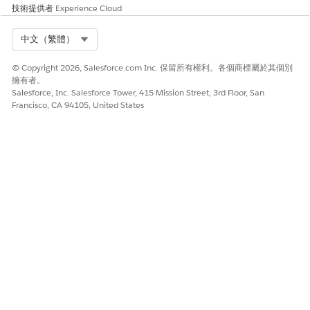
技術提供者
Experience Cloud
Select Org
中文（繁體）
© Copyright 2026, Salesforce.com Inc. 保留所有權利。各個商標屬於其個別
擁有者。
Salesforce, Inc. Salesforce Tower, 415 Mission Street, 3rd Floor, San
Francisco, CA 94105, United States