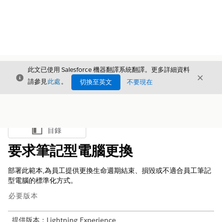
此文已使用 Salesforce 機器翻譯系統翻譯。更多詳細資料
結束
結束
結束
請參見
此處
。
切換至英文
不要現在
目錄
顯示目錄
要求筆記型電腦更換
部署此範本,為員工提供更換生命週期結束、損毀或不適合員工筆記
型電腦的標準化方式。
必要版本
提供版本：Lightning Experience