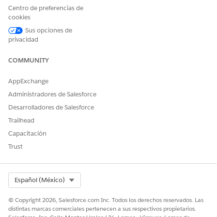
Centro de preferencias de
Realización manual
cookies
Sus opciones de
Este proceso de servicio enruta la solicitud de realización
privacidad
manual al equipo de TI. Puede crear un flujo en Flow Builder
para incluir lógica personalizada, como aprobaciones de
gestores o realización automatizada.
COMMUNITY
Integración
AppExchange
Administradores de Salesforce
Esta plantilla no incluye ninguna integración preconfigurada
para admisión o realización. Utilice Flow Builder para crear
Desarrolladores de Salesforce
flujos personalizados con conectores que definen cómo se
Trailhead
captura y se realiza la solicitud.
Capacitación
Trust
¿RESOLVIÓ ESTE ARTÍCULO SU PROBLEMA?
¡Háganos saber cómo podemos mejorar!
Select Org
Español (México)
Sí
No
© Copyright 2026, Salesforce.com Inc. Todos los derechos reservados. Las
distintas marcas comerciales pertenecen a sus respectivos propietarios.