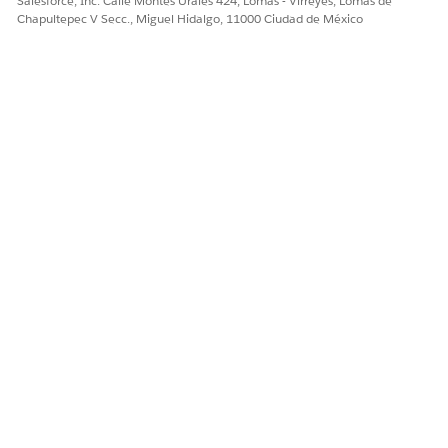
Salesforce, Inc. Calle Montes Urales 424, Lomas - Virreyes, Lomas de
Chapultepec V Secc., Miguel Hidalgo, 11000 Ciudad de México