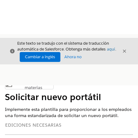
Este texto se tradujo con el sistema de traducción
automática de Salesforce. Obtenga más detalles
aquí
.
Cerrar
Cerrar
Cerrar
Cambiar a inglés
Ahora no
Índice de
Mostrar índice de materias
materias
Solicitar nuevo portátil
Implemente esta plantilla para proporcionar a los empleados
una forma estandarizada de solicitar un nuevo portátil.
EDICIONES NECESARIAS