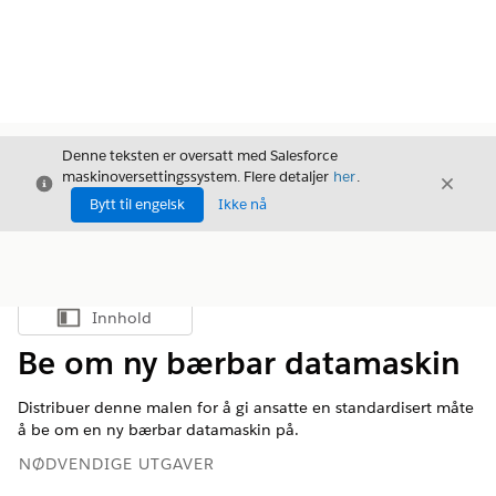
Denne teksten er oversatt med Salesforce
maskinoversettingssystem. Flere detaljer
her
.
Avslutt
Avslut
Avslutt
Bytt til engelsk
Ikke nå
Innhold
Vis innholdsfortegnelse
Be om ny bærbar datamaskin
Distribuer denne malen for å gi ansatte en standardisert måte
å be om en ny bærbar datamaskin på.
NØDVENDIGE UTGAVER