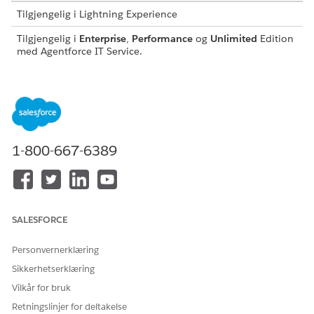
Tilgjengelig i Lightning Experience
Tilgjengelig i
Enterprise
,
Performance
og
Unlimited
Edition
med Agentforce IT Service.
Denne malen oppretter en tjenesteforespørselspost som
fanger opp viktige brukerdetaljer for nøyaktig og reviderbar
innfrielse. Se gjennom hva som er inkludert i malen.
Inntaksattributter
1-800-667-6389
Inntaksskjemaet for denne malen fanger opp disse detaljene
fra den ansatte:
Operativsystem: Det foretrukne operativsystemet, som
macOS eller Windows.
SALESFORCE
Diskstørrelse: Den nødvendige lagringsplassstørrelsen.
RAM: Den nødvendige minnet.
Personvernerklæring
Leveringsadresse: Leveringsadressen for levering av den
Sikkerhetserklæring
bærbare datamaskinen.
Forretningsbegrunnelse: En kort forretningsbegrunnelse
Vilkår for bruk
for forespørselen.
Retningslinjer for deltakelse