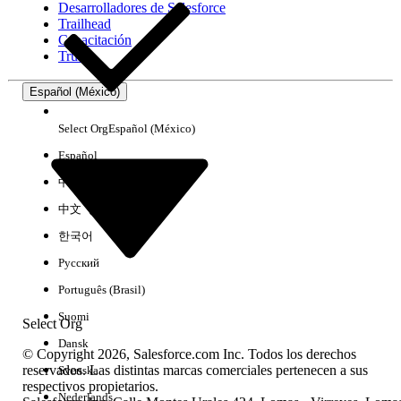
Desarrolladores de Salesforce
Trailhead
Experiencia
Capacitación
Trust
Español (México)
Borrar todo
Listo
Select Org
Español (México)
Español
中文（简体）
中文（繁體）
한국어
Русский
Português (Brasil)
Suomi
Select Org
Dansk
© Copyright 2026, Salesforce.com Inc. Todos los derechos
reservados. Las distintas marcas comerciales pertenecen a sus
Svenska
respectivos propietarios.
No hay resultados
Nederlands