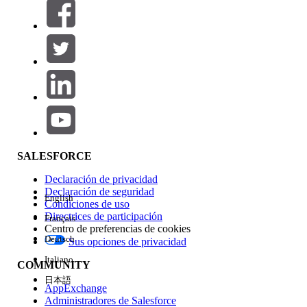
Filtros (0)
SELECCIONAR FILTROS
Agregar
Área de productos
Repercusión de función
SALESFORCE
Declaración de privacidad
Declaración de seguridad
English
Condiciones de uso
Directrices de participación
Français
Centro de preferencias de cookies
Deutsch
Sus opciones de privacidad
Edición
Italiano
COMMUNITY
日本語
AppExchange
Administradores de Salesforce