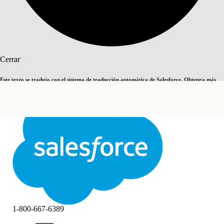
Buscar
Cerrar
Este texto se tradujo con el sistema de traducción automática de Salesforce. Obtenga más
Cambiar a inglés
Ahora no
detalles
aquí
.
Cerrar
Cerrar
1-800-667-6389