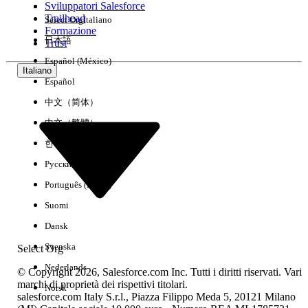
Sviluppatori Salesforce
Trailhead
Select Org
Italiano
Esperienza
Formazione
日本語
Trust
Español (México)
Italiano
Español
Cancella tutto
Chiudi
中文（简体）
中文（繁體）
한국어
Русский
Português (Brasil)
Suomi
Dansk
Svenska
Select Org
Nederlands
© Copyright 2026, Salesforce.com Inc. Tutti i diritti riservati. Vari
marchi di proprietà dei rispettivi titolari.
Norsk
salesforce.com Italy S.r.l., Piazza Filippo Meda 5, 20121 Milano
Nessun risultato