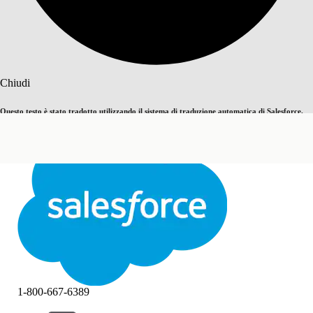
Cerca
Chiudi
Questo testo è stato tradotto utilizzando il sistema di traduzione automatica di Salesforce.
Passa all'inglese
Non ora
Ulteriori dettagli sono disponibili
qui
.
Chiudi
Chiudi
1-800-667-6389