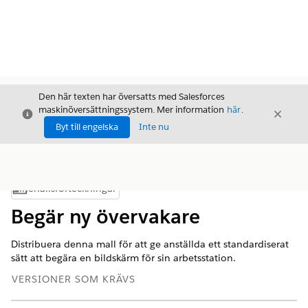
Den här texten har översatts med Salesforces
maskinöversättningssystem. Mer information
här
.
Stäng
Stäng
Stäng
Byt till engelska
Inte nu
Innehållsförteckningar
Visa innehållsförteckning
Begär ny övervakare
Distribuera denna mall för att ge anställda ett standardiserat
sätt att begära en bildskärm för sin arbetsstation.
VERSIONER SOM KRÄVS