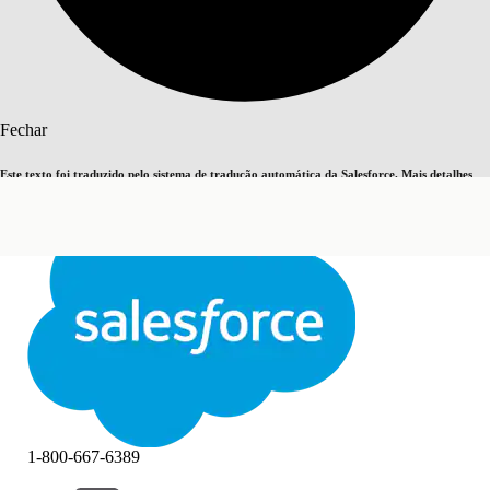
Pesquisar
Fechar
Este texto foi traduzido pelo sistema de tradução automática da Salesforce. Mais detalhes
Alternar para inglês
Agora não
aqui
.
Fechar
Fechar
1-800-667-6389