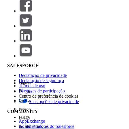
Filtros (0)
SELECIONAR FILTROS
Adicionar
Área de produtos
Impacto do recurso
SALESFORCE
Declaração de privacidade
Declaração de segurança
English
Termos de uso
Diretrizes de participação
Français
Centro de preferência de cookies
Deutsch
Suas opções de privacidade
Edição
Italiano
COMMUNITY
日本語
AppExchange
Administradores do Salesforce
Español (México)