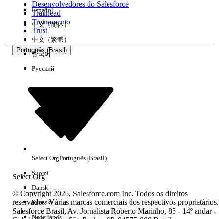
Desenvolvedores do Salesforce
Español
Trailhead
Experiência
Treinamento
中文（简体）
Trust
中文（繁體）
Português (Brasil)
한국어
Русский
Limpar tudo
Concluído
Select Org
Português (Brasil)
Suomi
Select Org
Dansk
© Copyright 2026, Salesforce.com Inc. Todos os direitos
reservados. Várias marcas comerciais dos respectivos proprietários.
Svenska
Salesforce Brasil, Av. Jornalista Roberto Marinho, 85 - 14º andar -
Sem resultados
Nederlands