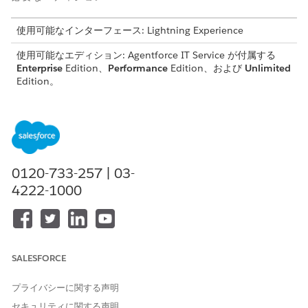
使用可能なインターフェース: Lightning Experience
使用可能なエディション: Agentforce IT Service が付属する
Enterprise
Edition、
Performance
Edition、および
Unlimited
Edition。
このテンプレートでは、重要な問題の詳細と緊急度および影響値
を取得するインシデントレコードが作成され、効率的にトラブル
シューティングできます。テンプレートに含まれている内容を確
認します。
0120-733-257 | 03-
受入属性
4222-1000
このテンプレートの受入フォームでは、従業員から次の詳細を取
得します。
市区郡: プリンターが所在する市区郡。
Building (建物): プリンターが配置されている特定の建物。
SALESFORCE
Floor (フロア): プリンターが配置されている建物内のフロア
レベル。
プライバシーに関する声明
Printer Name (プリンター名): 問題が発生しているプリンター
セキュリティに関する声明