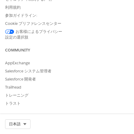
の名前または一意の識別子。
利用規約
Issue Details (問題の詳細): プリンターの誤動作または報告さ
れる特定の問題に関する詳細な説明。
参加ガイドライン:
Cookie プリファレンスセンター
インシデントの解決
お客様によるプライバシー
このサービスプロセスでは、インシデントを IT サポートキューに
設定の選択肢
転送し、手動でトラブルシューティングと解決を行います。
COMMUNITY
Integration の制限と考慮事項」
AppExchange
このテンプレートには、受入または履行のための事前設定済みの
Salesforce システム管理者
インテグレーションは含まれません。Flow Builder を使用して、
要求の取得方法と履行方法を定義するコネクタを含むカスタムフ
Salesforce 開発者
ローを作成します。
Trailhead
トレーニング
トラスト
この記事で問題は解決されましたか?
ご意見をお待ちしております。
Select Org
日本語
はい
いいえ