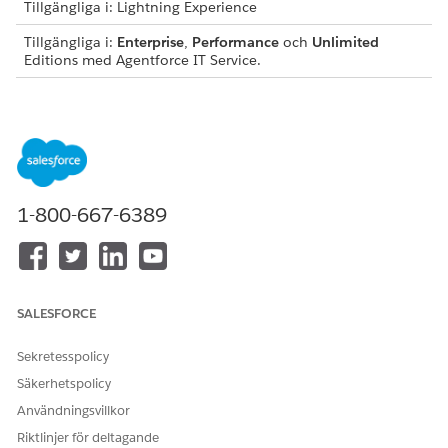
Tillgängliga i: Lightning Experience
Tillgängliga i:
Enterprise
,
Performance
och
Unlimited
Editions med Agentforce IT Service.
Denna mall skapar en incidentpost som samlar in viktiga
problemdetaljer och värden för brådskande frågor och
påverkan för effektiv felsökning. Gå igenom vad som
inkluderas med mallen.
Intagsattribut
1-800-667-6389
Intagningsformuläret för denna mall samlar in dessa detaljer
från medarbetaren:
Ort: Orten där skrivaren finns.
Byggnad: Den specifika byggnad där skrivaren finns.
SALESFORCE
Våning: Golvnivån i byggnaden där skrivaren finns.
Skrivarnamn: Namn eller unik identifierare för skrivaren
Sekretesspolicy
som upplever problemet.
Säkerhetspolicy
Problemdetaljer: En detaljerad beskrivning av skrivarens
Användningsvillkor
funktionsfel eller specifika problem som rapporteras.
Riktlinjer för deltagande