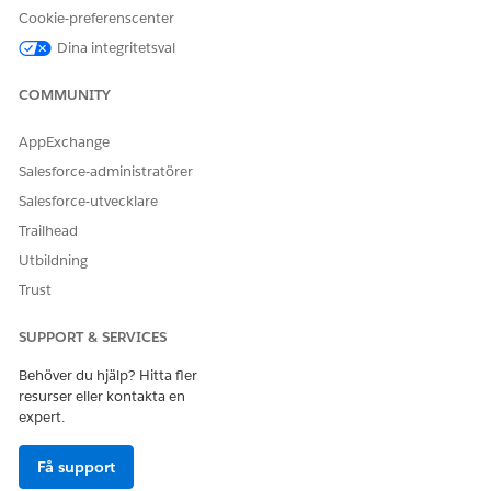
Incidentlösning
Cookie-preferenscenter
Denna serviceprocess dirigerar incidenten till IT-supportkön
Dina integritetsval
för manuell felsökning och lösning.
COMMUNITY
Integrering
AppExchange
Denna mall inkluderar inga förkonfigurerade integreringar för
Salesforce-administratörer
intag eller uppfyllande. Använd Flow Builder för att skapa
egna flöden med anslutare som definierar hur begäran samlas
Salesforce-utvecklare
in och uppfylls.
Trailhead
Utbildning
Trust
LÖSTE DENNA ARTIKEL DITT PROBLEM?
Berätta för oss vad vi kan förbättra!
SUPPORT & SERVICES
Behöver du hjälp? Hitta fler
Ja
Nej
resurser eller kontakta en
expert.
Få support