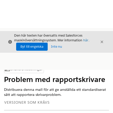
Den här texten har översatts med Salesforces
maskinöversättningssystem. Mer information
här
.
Stäng
Stäng
Stäng
Byt till engelska
Inte nu
Innehållsförteckningar
Visa innehållsförteckning
Problem med rapportskrivare
Distribuera denna mall för att ge anställda ett standardiserat
sätt att rapportera skrivarproblem.
VERSIONER SOM KRÄVS