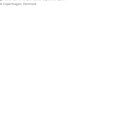
604 Copenhagen, Denmark
is du vil bruge denne integration,
 mere om denne
Ja
Nej