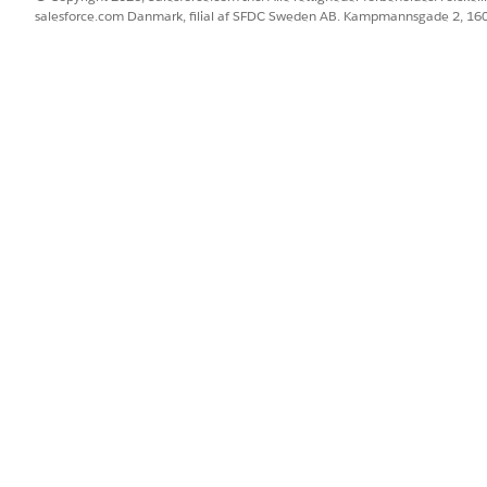
salesforce.com Danmark, filial af SFDC Sweden AB. Kampmannsgade 2, 1
onfigureret integration med Okta i fuldførelsesforløbet. Hv
a-legitimationsoplysninger er konfigureret. Hvis du vil vide
u se
Okta Connector
.
BLEM?
 os!