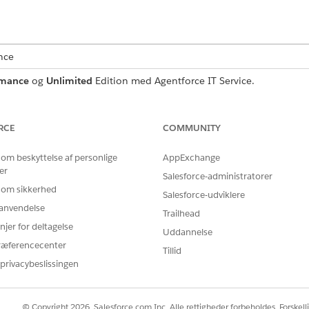
nce
rmance
og
Unlimited
Edition med Agentforce IT Service.
rviceanmodningsregistrering, der registrerer vigtige brugero
mse, hvad der er inkluderet i skabelonen.
RCE
COMMUNITY
 om beskyttelse af personlige
AppExchange
er
Salesforce-administratorer
enne skabelon registrerer disse detaljer fra medarbejderen:
 om sikkerhed
Salesforce-udviklere
r anvendelse
nhed, hvor medarbejderen ønsker at installere den nye printer, valg
Trailhead
trerede enheder.
njer for deltagelse
Uddannelse
ræferencecenter
Tillid
privacybeslissingen
rer anmodningen om manuel fuldførelse til it-teamet. Du ka
k, f.eks. managergodkendelser eller automatiseret fuldførelse.
© Copyright 2026, Salesforce.com Inc. Alle rettigheder forbeholdes. Forskell