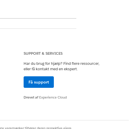
plysninger for nøjagtig og
SUPPORT & SERVICES
Har du brug for hjælp? Find flere ressourcer,
eller få kontakt med en ekspert.
Få support
t fra en dynamisk udfyldt liste over
Drevet af
Experience Cloud
n opbygge et forløb i Flow Builder
ige varemærker tilhører deres respektive ejere.