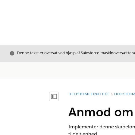
Luk
Denne tekst er oversat ved hjælp af Salesforce-maskinoversættelse
HELPHOMELINKTEXT
DOCSHOM
breadcrumbDescription
Vis indholdsfortegnelse
Anmod om p
Implementer denne skabelon f
tildelt enhed.