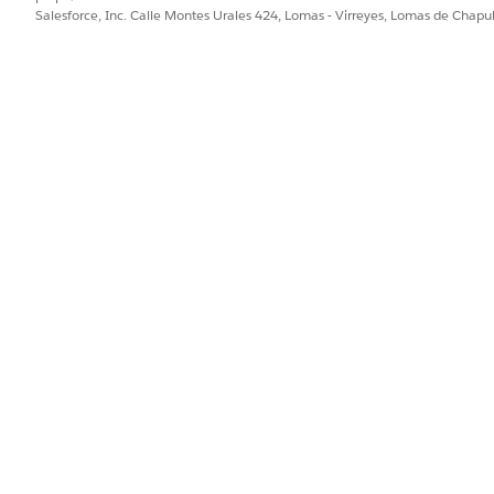
Salesforce, Inc. Calle Montes Urales 424, Lomas - Virreyes, Lomas de Chap
gración preconfigurada con Okta en el flujo de realización. Par
iales de Okta están configuradas. Para obtener más informa
e Okta
.
PROBLEMA?
ejorar!