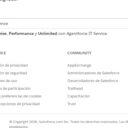
ence
rise
,
Performance
y
Unlimited
con Agentforce IT Service.
o de solicitud de servicio que captura detalles de usuario esen
luye con la plantilla.
RCE
COMMUNITY
ón de privacidad
AppExchange
ón de seguridad
Administradores de Salesforce
a esta plantilla captura estos detalles del empleado:
nes de uso
Desarrolladores de Salesforce
ispositivo asignado por la compañía donde el empleado desea instal
es de participación
Trailhead
námicamente de dispositivos gestionados por Okta del empleado.
 preferencias de cookies
Capacitación
 opciones de privacidad
Trust
a la solicitud de realización manual al equipo de TI. Puede c
© Copyright 2026, Salesforce.com Inc. Todos los derechos reservados. Las d
 como aprobaciones de gestores o realización automatizada.
propietarios.