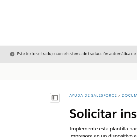
Cerrar
Este texto se tradujo con el sistema de traducción automática de
AYUDA DE SALESFORCE
DOCUM
Usted está aquí:
Mostrar índice de materias
Solicitar i
Implemente esta plantilla par
impresora en un dispositivo 