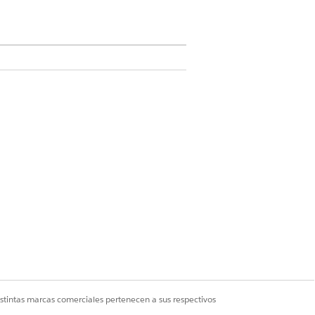
ciales para una realización precisa y
ar la nueva impresora, seleccionado
rear un flujo en Flow Builder para
istintas marcas comerciales pertenecen a sus respectivos