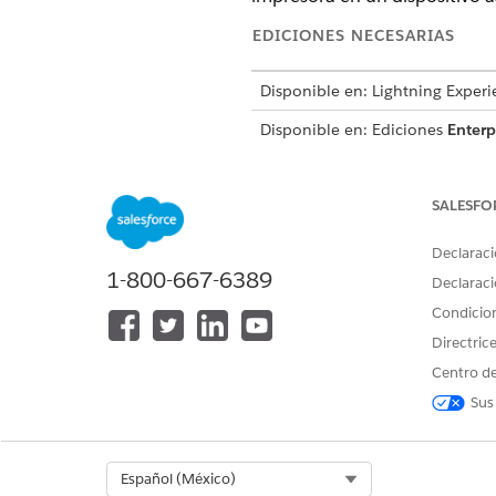
EDICIONES NECESARIAS
Disponible en: Lightning Experi
Disponible en: Ediciones
Enterp
Esta plantilla crea un registr
auditable. Revise lo que se inc
SALESFO
Declaraci
Atributos de admisión
1-800-667-6389
Declaraci
El formulario de admisión par
Condicio
Dispositivo de destino: El d
Directric
desde una lista rellenada di
Centro de
Sus
Realización manual
Este proceso de servicio enrut
Select Org
Español (México)
incluir lógica personalizada,