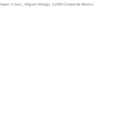
ultepec V Secc., Miguel Hidalgo, 11000 Ciudad de México
a utilizar esta integración,
ción acerca de este conector
Sí
No