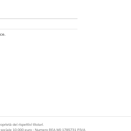
ce.
l'utente per un'evasione precisa e
e:
tallare la nuova stampante, selezionato
ile creare un flusso in Flow Builder
prietà dei rispettivi titolari.
 automatica.
ale sociale 10.000 euro - Numero REA MI-1785731 P.IVA