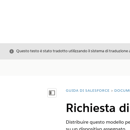
Chiudi
Questo testo è stato tradotto utilizzando il sistema di traduzione 
GUIDA DI SALESFORCE
DOCUM
Ti trovi qui:
Mostra sommario
Richiesta d
Distribuire questo modello pe
su un dispositivo assegnato.