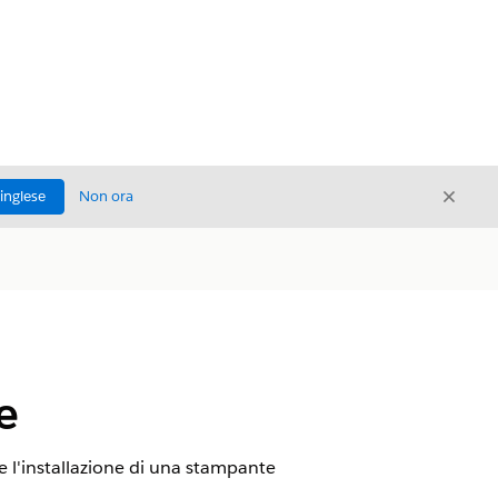
Chiud
'inglese
Non ora
Chiudi
e
e l'installazione di una stampante