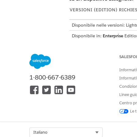
VERSIONI (EDITION) RICHIE
Disponibile nelle versioni: Ligh
Disponibile in:
Enterprise
Editio
Questo modello crea un record 
controllabile. Rivedere gli ele
SALESFO
Informativ
Attributi di accettazione
1-800-667-6389
Informati
Il modulo di accettazione per
Condizioni
Dispositivo di destinazione: 
Linee gui
da un elenco popolato dinami
Centro pr
Le t
Evasione manuale
Questo processo di assistenza 
Select Org
Italiano
per includere logica personal