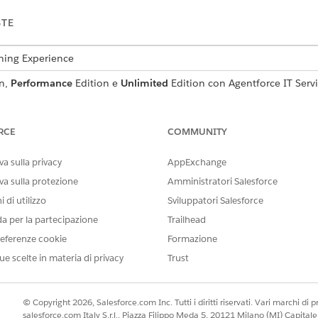
STE
tning Experience
n,
Performance
Edition e
Unlimited
Edition con Agentforce IT Servi
richiesta di servizio che acquisisce i dettagli essenziali del
menti inclusi nel modello.
RCE
COMMUNITY
a sulla privacy
AppExchange
va sulla protezione
Amministratori Salesforce
 questo modello acquisisce i seguenti dettagli dal dipendent
 di utilizzo
Sviluppatori Salesforce
Dispositivo assegnato dall'azienda in cui il dipendente desidera ins
da per la partecipazione
Trailhead
camente dei dispositivi gestiti da Okta del dipendente.
eferenze cookie
Formazione
ue scelte in materia di privacy
Trust
instrada la richiesta di evasione manuale al team IT. È possib
© Copyright 2026, Salesforce.com Inc. Tutti i diritti riservati. Vari marchi di pro
izzata, ad esempio approvazioni del responsabile o evasione
salesforce.com Italy S.r.l., Piazza Filippo Meda 5, 20121 Milano (MI) Capit