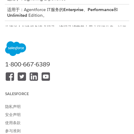
适用于：Agentforce IT服务的
Enterprise
、
Performance
和
Unlimited
Edition。
此模板会创建服务请求记录，该记录捕获基本用户详细信息，以便
准确和可审计地履行。查看模板包含的内容。
接收属性
此模板的接收表单从员工那里获取这些详细信息：
1-800-667-6389
目标设备：员工希望安装新打印机的公司分配的设备，从员工
Okta 受管设备的动态填充列表中选择。
手动履行
SALESFORCE
此服务流程会将手动履行的请求发送给 IT 团队。您可以在 Flow
Builder 中构建流，以包含自定义逻辑，例如经理批准或自动履行。
隐私声明
集成
安全声明
使用条款
此模板在履行流中使用与 Okta 的预配置集成。要使用此集成，请
确保配置 Okta 凭据。要了解有关此第三方连接器的更多信息，请
参与准则